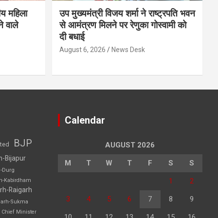
ीय महिला
उप मुख्यमंत्री विजय शर्मा ने राष्ट्रपति भवन
े वाले
से आमंत्रण मिलने पर रेणुका गोस्वामी को
दी बधाई
August 6, 2026
News Desk
Calendar
BJP
sted
AUGUST 2026
h-Bijapur
M
T
W
T
F
S
S
h-Durg
1
2
rh-Kabirdham
rh-Raigarh
3
4
5
6
7
8
9
garh-Sukma
Chief Minister
10
11
12
13
14
15
16