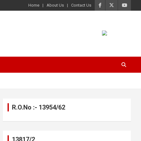
Home
About Us
Contact Us
R.O.No :- 13954/62
13817/2