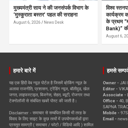
मुख्यमंत्री साय ने की जनसंपर्क विभाग के
विश्व स्तनप
‘मुस्कुराता बस्तर’ पहल की सराहना
कार्यक्रम
के प्रथम “
August 6, 2026
News Desk
Bank)” की
August 6, 2
हमारे बारे में
हमसे सम्पर्
यह एक हिंदी वेब न्यूज़ पोर्टल है जिसमें ब्रेकिंग न्यूज़ के
Owner -
JAI
अलावा राजनीति, प्रशासन, ट्रेंडिंग न्यूज, बॉलीवुड, खेल
Editor -
VIKA
जगत, लाइफस्टाइल, बिजनेस, सेहत, ब्यूटी, रोजगार तथा
Associate -
टेक्नोलॉजी से संबंधित खबरें पोस्ट की जाती है।
Office -
40, 
SAPNA TRACT
Disclaimer - समाचार से सम्बंधित किसी भी तरह के
Mobile -
975
विवाद के लिए साइट के कुछ तत्वों में उपयोगकर्ताओं द्वारा
Email -
news
प्रस्तुत सामग्री ( समाचार / फोटो / विडियो आदि ) शामिल