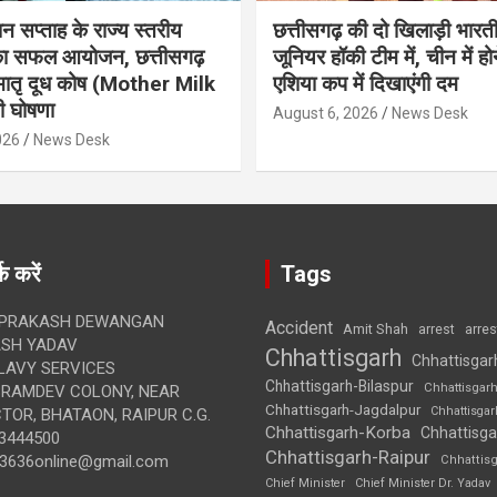
ान सप्ताह के राज्य स्तरीय
छत्तीसगढ़ की दो खिलाड़ी भारत
 का सफल आयोजन, छत्तीसगढ़
जूनियर हॉकी टीम में, चीन में होन
मातृ दूध कोष (Mother Milk
एशिया कप में दिखाएंगी दम
 घोषणा
August 6, 2026
News Desk
026
News Desk
क करें
Tags
 PRAKASH DEWANGAN
Accident
Amit Shah
arre
arrest
SH YADAV
Chhattisgarh
Chhattisgar
LAVY SERVICES
Chhattisgarh-Bilaspur
Chhattisgar
BRAMDEV COLONY, NEAR
Chhattisgarh-Jagdalpur
Chhattisga
OR, BHATAON, RAIPUR C.G.
Chhattisgarh-Korba
Chhattisga
3444500
Chhattisgarh-Raipur
3636online@gmail.com
Chhattis
Chief Minister
Chief Minister Dr. Yadav