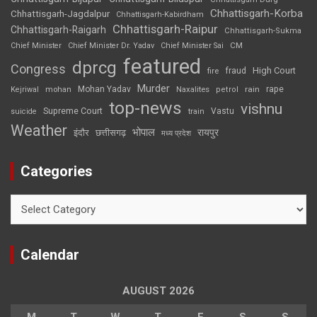
Chhattisgarh-Korba
Chhattisgarh-Jagdalpur
Chhattisgarh-Kabirdham
Chhattisgarh-Raipur
Chhattisgarh-Raigarh
Chhattisgarh-Sukma
CM
Chief Minister
Chief Minister Dr. Yadav
Chief Minister Sai
featured
dprcg
Congress
High Court
fire
fraud
Murder
rape
Mohan Yadav
Naxalites
rain
Kejriwal
mohan
petrol
top-news
vishnu
Supreme Court
Vastu
suicide
train
Weather
भोपाल
रायपुर
इंदौर
छत्तीसगढ़
मध्य प्रदेश
Categories
Categories
Calendar
AUGUST 2026
M
T
W
T
F
S
S