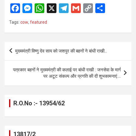
F
M
W
X
T
G
C
S
a
es
h
el
m
o
h
Tags:
cow
,
featured
ce
se
at
e
ail
py
ar
b
n
s
gr
Li
e
o
g
A
a
n
Post
मुख्यमंत्री विष्णु देव साय को जशपुर की बहनों ने बांधी राखी…
o
er
p
m
k
navigation
k
p
पत्रकार बहनों ने मुख्यमंत्री की कलाई पर बांधी राखी : जनसेवा के मार्ग
पर अटूट संकल्प और प्रगति की दी शुभकामनाएं….
R.O.No :- 13954/62
13817/2