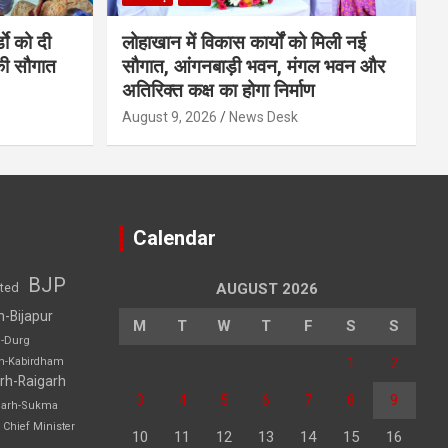
डाे को दी
लोहाखान में विकास कार्यों को मिली नई
की सौगात
सौगात, आंगनबाड़ी भवन, मंगल भवन और
अतिरिक्त कक्ष का होगा निर्माण
August 9, 2026
News Desk
Calendar
BJP
sted
AUGUST 2026
h-Bijapur
M
T
W
T
F
S
S
h-Durg
1
2
rh-Kabirdham
rh-Raigarh
3
4
5
6
7
8
9
garh-Sukma
Chief Minister
10
11
12
13
14
15
16