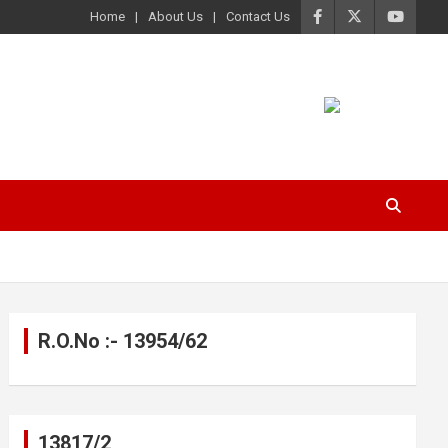
Home
About Us
Contact Us
R.O.No :- 13954/62
13817/2