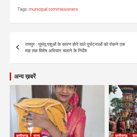
a
es
h
el
m
o
h
Tags:
municipal commissioners
ce
se
at
e
ail
py
ar
b
n
s
gr
Li
e
o
g
A
a
n
Post
o
er
p
m
k
रायपुर : घुमंतू पशुओं के कारण होने वाले दुर्घटनाओं को रोकने एक
navigation
माह तक विशेष अभियान चलाने के निर्देश
k
p
अन्य ख़बरें
छत्तीसगढ़
राज्य
छत्तीसगढ़
राज