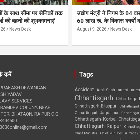
गों के साथ सीमा पर सैनिकों तक
उद्योग मंत्री ने निगम के 04 वार्
र्धा की बहनों की शुभकामनाएं’
60 लाख रू. के विकास कार्याे 
026
News Desk
August 9, 2026
News Desk
क करें
Tags
 PRAKASH DEWANGAN
Accident
Amit Shah
arre
arrest
SH YADAV
Chhattisgarh
Chhattisgar
LAVY SERVICES
Chhattisgarh-Bilaspur
Chhattisgar
BRAMDEV COLONY, NEAR
Chhattisgarh-Jagdalpur
Chhattisga
OR, BHATAON, RAIPUR C.G.
Chhattisgarh-Korba
Chhattisga
3444500
Chhattisgarh-Raipur
3636online@gmail.com
Chhattis
Chief Minister
Chief Minister Dr. Yadav