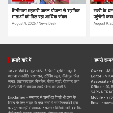
मिनीमाता महतारी जतन योजना से श्रमिक
राखी के धा
माताओं को मिल रहा आर्थिक संबल
पहुंचेंगी कव
August 9, 2026
News Desk
August 9, 2
हमारे बारे में
हमसे सम्पर्
यह एक हिंदी वेब न्यूज़ पोर्टल है जिसमें ब्रेकिंग न्यूज़ के
Owner -
JAI
अलावा राजनीति, प्रशासन, ट्रेंडिंग न्यूज, बॉलीवुड, खेल
Editor -
VIKA
जगत, लाइफस्टाइल, बिजनेस, सेहत, ब्यूटी, रोजगार तथा
Associate -
टेक्नोलॉजी से संबंधित खबरें पोस्ट की जाती है।
Office -
40, 
SAPNA TRACT
Disclaimer - समाचार से सम्बंधित किसी भी तरह के
Mobile -
975
विवाद के लिए साइट के कुछ तत्वों में उपयोगकर्ताओं द्वारा
Email -
news
प्रस्तुत सामग्री ( समाचार / फोटो / विडियो आदि ) शामिल