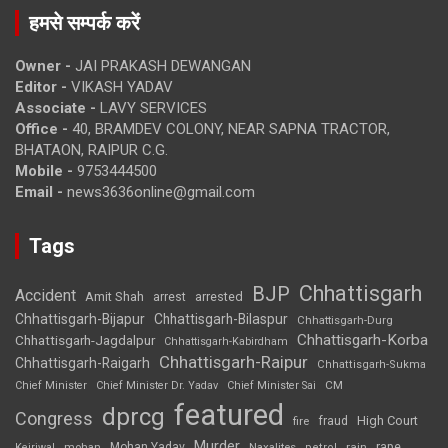
हमसे सम्पर्क करें
Owner -
JAI PRAKASH DEWANGAN
Editor -
VIKASH YADAV
Associate -
LAVY SERVICES
Office -
40, BRAMDEV COLONY, NEAR SAPNA TRACTOR,
BHATAON, RAIPUR C.G.
Mobile -
9753444500
Email -
news3636online@gmail.com
Tags
Chhattisgarh
BJP
Accident
Amit Shah
arrested
arrest
Chhattisgarh-Bijapur
Chhattisgarh-Bilaspur
Chhattisgarh-Durg
Chhattisgarh-Korba
Chhattisgarh-Jagdalpur
Chhattisgarh-Kabirdham
Chhattisgarh-Raipur
Chhattisgarh-Raigarh
Chhattisgarh-Sukma
CM
Chief Minister
Chief Minister Dr. Yadav
Chief Minister Sai
featured
dprcg
Congress
High Court
fire
fraud
Murder
rape
Mohan Yadav
Naxalites
rain
Kejriwal
mohan
petrol