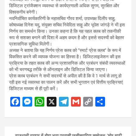
डिजिटल ट्रांजैक्शन व्यवस्था से कार्यप्रणाली अधिक सुगम, सुरक्षित और
विश्वसनीय बनेगी।
नवनिर्वाचित कार्यकारिणी के महासचिव गौरव शर्मा, उपाध्यक्ष दिलीप साहू,
कोषाध्यक्ष दिनेश यदु, संयुक्त सचिव निवेदिता साहू और भूपेश जांगड़े ने भी इस
निर्णय का समर्थन किया। उनका कहना है कि यह पहल क्लब को तकनीकी
रूप से सशक्त बनाने की दिशा में अहम कदम है और इससे सदस्यों को बेहतर
प्रशासनिक सुविधा मिलेगी।
अध्यक्ष ने बताया कि यह निर्णय प्रेस क्लब को “स्मार्ट प्रेस क्लब” के रूप में
विकसित करने की व्यापक योजना का हिस्सा है। डिजिटलाइजेशन की इस
प्रक्रिया के तहत क्लब की अन्य प्रशासनिक और प्रबंधन संबंधी व्यवस्थाओं
को भी चरणबद्ध तरीके से ऑनलाइन और डिजिटल किया जाएगा।
प्रेस क्लब प्रबंधन ने सभी सदस्यों से अपील की है कि वे 1 मार्च से लागू हो
रही इस नई व्यवस्था का पालन करें और सभी भुगतान एवं वित्तीय प्रक्रियाएं
डिजिटल माध्यम से ही पूरी करें।
F
M
W
X
T
G
C
S
a
es
h
el
m
o
h
ce
se
at
e
ail
py
ar
b
n
s
gr
Li
e
Post
राजधानी रायपुर में होगा भव्य प्रवासी छत्तीसगढ़िया सम्मेलन: ‘मोर माटी,