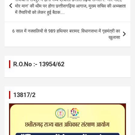
o
g
A
a
n
navigation
मोर मान’ की थीम पर होगा छत्तीसगढ़िया आगाज, मुख्य सचिव की अध्यक्षता
o
er
p
m
k
में तैयारियों को लेकर हुई बैठक…..
k
p
6 साल में नक्सलियों से 989 हथियार बरामद: विधानसभा में गृहमंत्री का
खुलासा
R.O.No :- 13954/62
13817/2