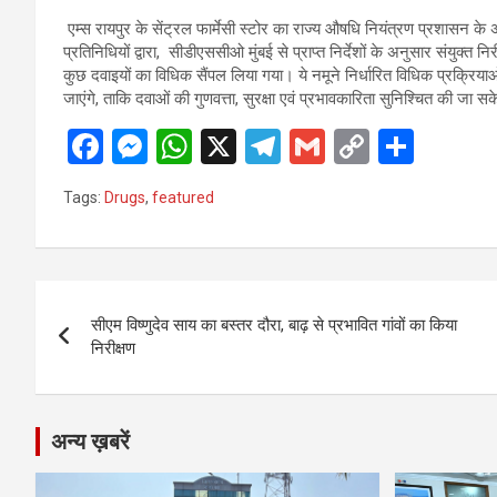
एम्स रायपुर के सेंट्रल फार्मेसी स्टोर का राज्य औषधि नियंत्रण प्रशासन 
प्रतिनिधियों द्वारा, सीडीएससीओ मुंबई से प्राप्त निर्देशों के अनुसार संयुक्त न
कुछ दवाइयों का विधिक सैंपल लिया गया। ये नमूने निर्धारित विधिक प्रक्रियाओ
जाएंगे, ताकि दवाओं की गुणवत्ता, सुरक्षा एवं प्रभावकारिता सुनिश्चित की जा स
F
M
W
X
T
G
C
S
a
es
h
el
m
o
h
Tags:
Drugs
,
featured
ce
se
at
e
ail
py
ar
b
n
s
gr
Li
e
o
g
A
a
n
Post
o
er
p
m
k
सीएम विष्णुदेव साय का बस्तर दौरा, बाढ़ से प्रभावित गांवों का किया
navigation
निरीक्षण
k
p
अन्य ख़बरें