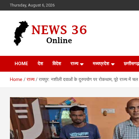
Skip
Thursday, August 6, 2026
to
content
Voice of 36garh
News 36
HOME
देश
विदेश
राज्य
मध्यप्रदेश
छत्तीसगढ़
Home
राज्य
रायपुर: नशीली दवाओं के दुरुपयोग पर रोकथाम, पूरे राज्य में चल 