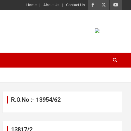
Home
About Us
Contact Us
R.O.No :- 13954/62
13817/2