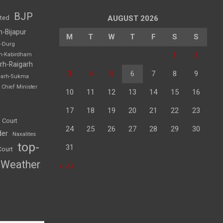
BJP
sted
AUGUST 2026
h-Bijapur
M
T
W
T
F
S
S
h-Durg
1
2
rh-Kabirdham
rh-Raigarh
3
4
5
6
7
8
9
garh-Sukma
Chief Minister
10
11
12
13
14
15
16
17
18
19
20
21
22
23
 Court
24
25
26
27
28
29
30
der
Naxalites
top-
31
Court
Weather
« Jul