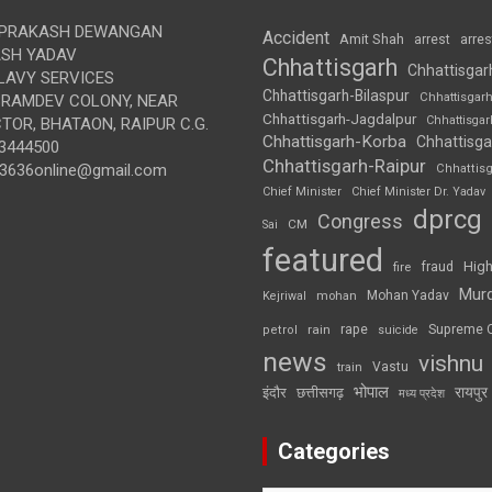
 PRAKASH DEWANGAN
Accident
Amit Shah
arre
arrest
SH YADAV
Chhattisgarh
Chhattisgar
LAVY SERVICES
Chhattisgarh-Bilaspur
Chhattisgar
BRAMDEV COLONY, NEAR
Chhattisgarh-Jagdalpur
Chhattisga
OR, BHATAON, RAIPUR C.G.
Chhattisgarh-Korba
Chhattisga
3444500
Chhattisgarh-Raipur
3636online@gmail.com
Chhattis
Chief Minister
Chief Minister Dr. Yadav
dprcg
Congress
CM
Sai
featured
High
fire
fraud
Mur
Mohan Yadav
Kejriwal
mohan
rape
Supreme 
rain
petrol
suicide
news
vishnu
Vastu
train
भोपाल
रायपुर
इंदौर
छत्तीसगढ़
मध्य प्रदेश
Categories