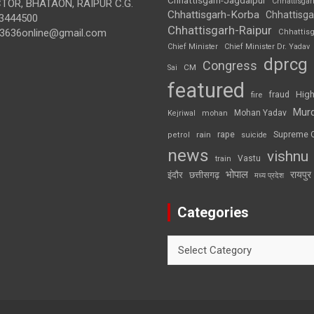
Chhattisga
OR, BHATAON, RAIPUR C.G.
Chhattisgarh-Korba
Chhattisga
3444500
Chhattisgarh-Raipur
3636online@gmail.com
Chhattis
Chief Minister
Chief Minister Dr. Yadav
dprcg
Congress
CM
Sai
featured
High
fire
fraud
Mur
Mohan Yadav
Kejriwal
mohan
rape
Supreme 
rain
petrol
suicide
news
vishnu
Vastu
train
भोपाल
रायपुर
इंदौर
छत्तीसगढ़
मध्य प्रदेश
Categories
Categories