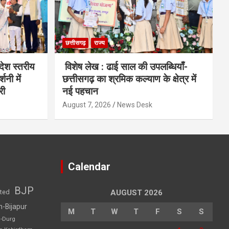
छत्तीसगढ़
राज्य
देश स्तरीय
विशेष लेख : ढाई साल की उपलब्धियाँ-
शनी में
छत्तीसगढ़ का श्रमिक कल्याण के क्षेत्र में
री
नई पहचान
August 7, 2026
News Desk
Calendar
BJP
sted
AUGUST 2026
h-Bijapur
M
T
W
T
F
S
S
h-Durg