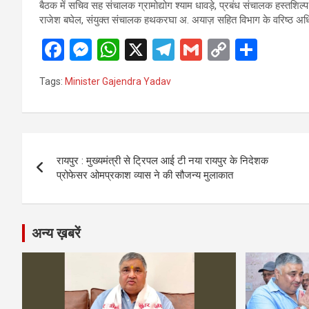
बैठक में सचिव सह संचालक ग्रामोद्योग श्याम धावड़े, प्रबंध संचालक हस्तशिल्
राजेश बघेल, संयुक्त संचालक हथकरघा अ. अयाज़ सहित विभाग के वरिष्ठ अध
F
M
W
X
T
G
C
S
a
es
h
el
m
o
h
Tags:
Minister Gajendra Yadav
ce
se
at
e
ail
py
ar
b
n
s
gr
Li
e
o
g
A
a
n
Post
o
er
p
m
k
रायपुर : मुख्यमंत्री से ट्रिपल आई टी नया रायपुर के निदेशक
navigation
प्रोफेसर ओमप्रकाश व्यास ने की सौजन्य मुलाकात
k
p
अन्य ख़बरें