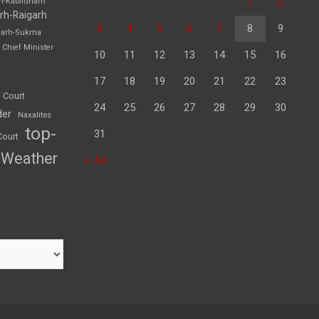
1
2
rh-Kabirdham
rh-Raigarh
3
4
5
6
7
8
9
garh-Sukma
Chief Minister
10
11
12
13
14
15
16
17
18
19
20
21
22
23
 Court
24
25
26
27
28
29
30
der
Naxalites
top-
31
Court
Weather
« Jul