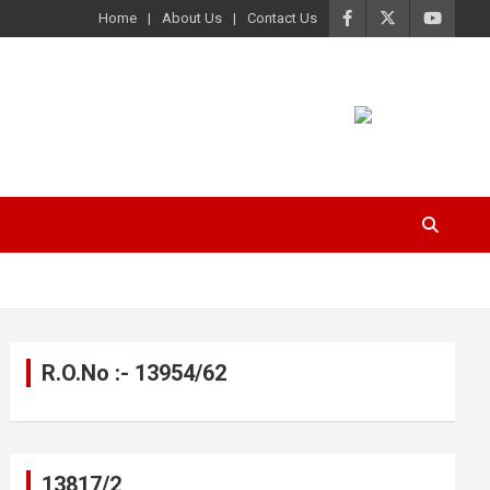
Home
About Us
Contact Us
R.O.No :- 13954/62
13817/2