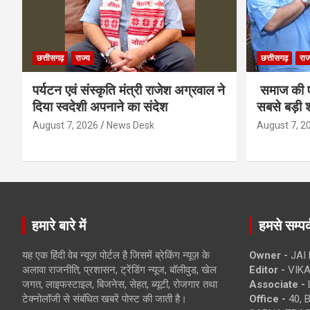
छत्तीसगढ़
राज्य
छत्तीसगढ़
राज
पर्यटन एवं संस्कृति मंत्री राजेश अग्रवाल ने
समाज की ए
दिया स्वदेशी अपनाने का संदेश
सबसे बड़ी श
August 7, 2026
News Desk
August 7, 2
हमारे बारे में
हमसे सम्पर्
यह एक हिंदी वेब न्यूज़ पोर्टल है जिसमें ब्रेकिंग न्यूज़ के
Owner -
JAI
अलावा राजनीति, प्रशासन, ट्रेंडिंग न्यूज, बॉलीवुड, खेल
Editor -
VIKA
जगत, लाइफस्टाइल, बिजनेस, सेहत, ब्यूटी, रोजगार तथा
Associate -
टेक्नोलॉजी से संबंधित खबरें पोस्ट की जाती है।
Office -
40, 