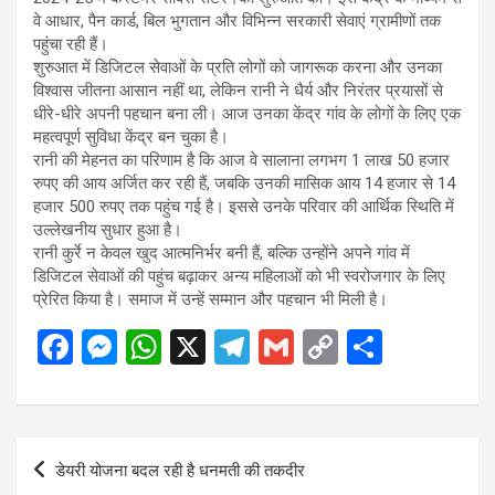
वे आधार, पैन कार्ड, बिल भुगतान और विभिन्न सरकारी सेवाएं ग्रामीणों तक
पहुंचा रही हैं।
शुरुआत में डिजिटल सेवाओं के प्रति लोगों को जागरूक करना और उनका
विश्वास जीतना आसान नहीं था, लेकिन रानी ने धैर्य और निरंतर प्रयासों से
धीरे-धीरे अपनी पहचान बना ली। आज उनका केंद्र गांव के लोगों के लिए एक
महत्वपूर्ण सुविधा केंद्र बन चुका है।
रानी की मेहनत का परिणाम है कि आज वे सालाना लगभग 1 लाख 50 हजार
रुपए की आय अर्जित कर रही हैं, जबकि उनकी मासिक आय 14 हजार से 14
हजार 500 रुपए तक पहुंच गई है। इससे उनके परिवार की आर्थिक स्थिति में
उल्लेखनीय सुधार हुआ है।
रानी कुर्रे न केवल खुद आत्मनिर्भर बनी हैं, बल्कि उन्होंने अपने गांव में
डिजिटल सेवाओं की पहुंच बढ़ाकर अन्य महिलाओं को भी स्वरोजगार के लिए
प्रेरित किया है। समाज में उन्हें सम्मान और पहचान भी मिली है।
F
M
W
X
T
G
C
S
a
es
h
el
m
o
h
ce
se
at
e
ail
py
ar
b
n
s
gr
Li
e
Post
डेयरी योजना बदल रही है धनमती की तकदीर
o
g
A
a
n
navigation