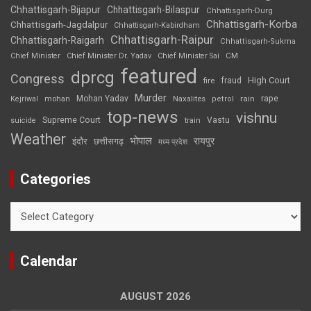
Chhattisgarh-Bijapur
Chhattisgarh-Bilaspur
Chhattisgarh-Durg
Chhattisgarh-Korba
Chhattisgarh-Jagdalpur
Chhattisgarh-Kabirdham
Chhattisgarh-Raipur
Chhattisgarh-Raigarh
Chhattisgarh-Sukma
CM
Chief Minister
Chief Minister Dr. Yadav
Chief Minister Sai
featured
dprcg
Congress
High Court
fire
fraud
Murder
rape
Mohan Yadav
Naxalites
rain
Kejriwal
mohan
petrol
top-news
vishnu
Supreme Court
Vastu
suicide
train
Weather
भोपाल
रायपुर
इंदौर
छत्तीसगढ़
मध्य प्रदेश
Categories
Categories
Calendar
AUGUST 2026