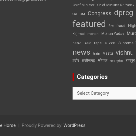
Chief Minister
Chief Minister Dr. Yadav
dprcg
Congress
CM
Sai
featured
High
fire
fraud
Mur
Mohan Yadav
Kejriwal
mohan
rape
Supreme 
rain
petrol
suicide
news
vishnu
Vastu
train
भोपाल
रायपुर
इंदौर
छत्तीसगढ़
मध्य प्रदेश
Categories
Categories
e Horse
Proudly Powered by:
WordPress