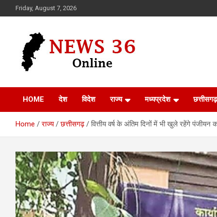
Skip
Friday, August 7, 2026
to
content
Voice of 36garh
News 36
HOME
देश
विदेश
राज्य
मध्यप्रदेश
छत्तीसगढ़
Home
राज्य
छत्तीसगढ़
वित्तीय वर्ष के अंतिम दिनों में भी खुले रहेंगे पंजी