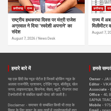
छत्तीसगढ़
राज्य
छत्तीसगढ़
राज
राष्ट्रीय हथकरघा दिवस पर मंत्री राजेश
राज्य मे
अग्रवाल ने दिया ‘स्वदेशी अपनाने’ का
मिलीमीटर वर्
संदेश
August 7, 2
August 7, 2026
News Desk
हमारे बारे में
हमसे सम्पर्
यह एक हिंदी वेब न्यूज़ पोर्टल है जिसमें ब्रेकिंग न्यूज़ के
Owner -
JAI
अलावा राजनीति, प्रशासन, ट्रेंडिंग न्यूज, बॉलीवुड, खेल
Editor -
VIKA
जगत, लाइफस्टाइल, बिजनेस, सेहत, ब्यूटी, रोजगार तथा
Associate -
टेक्नोलॉजी से संबंधित खबरें पोस्ट की जाती है।
Office -
40, 
SAPNA TRACT
Disclaimer - समाचार से सम्बंधित किसी भी तरह के
Mobile -
975
विवाद के लिए साइट के कुछ तत्वों में उपयोगकर्ताओं द्वारा
Email -
news