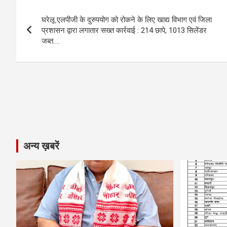
b
n
s
gr
Li
e
Post
o
g
A
a
n
घरेलू एलपीजी के दुरुपयोग को रोकने के लिए खाद्य विभाग एवं जिला
navigation
o
er
p
m
k
प्रशासन द्वारा लगातार सख्त कार्रवाई : 214 छापे, 1013 सिलेंडर
जब्त….
k
p
अन्य ख़बरें