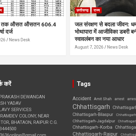
्य
छत्तीसगढ़
राज्य
ं अब तक औसत औसतन 606.4
जल संरक्षण से बदला जीवन: ध
षा दर्ज
भोथापारा में आजीविका डबरी ब
स्वावलंबन का नया आधार
026
News Desk
August 7, 2026
News Desk
क करें
Tags
 PRAKASH DEWANGAN
Accident
Amit Shah
arre
arrest
SH YADAV
Chhattisgarh
Chhattisgar
LAVY SERVICES
Chhattisgarh-Bilaspur
Chhattisgar
BRAMDEV COLONY, NEAR
Chhattisgarh-Jagdalpur
Chhattisga
OR, BHATAON, RAIPUR C.G.
Chhattisgarh-Korba
Chhattisga
3444500
Chhattisgarh-Raipur
3636online@gmail.com
Chhattis