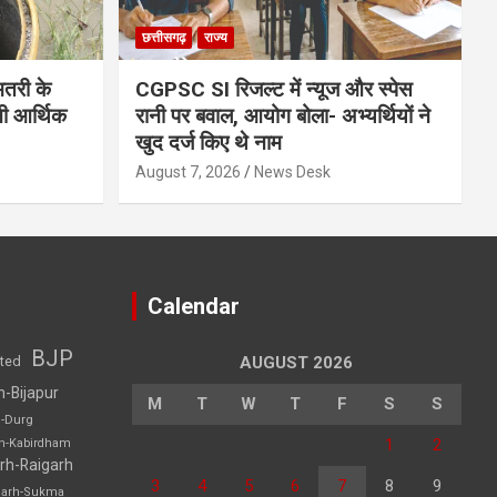
छत्तीसगढ़
राज्य
मतरी के
CGPSC SI रिजल्ट में न्यूज और स्पेस
नी आर्थिक
रानी पर बवाल, आयोग बोला- अभ्यर्थियों ने
खुद दर्ज किए थे नाम
August 7, 2026
News Desk
Calendar
BJP
sted
AUGUST 2026
h-Bijapur
M
T
W
T
F
S
S
h-Durg
1
2
rh-Kabirdham
rh-Raigarh
3
4
5
6
7
8
9
garh-Sukma