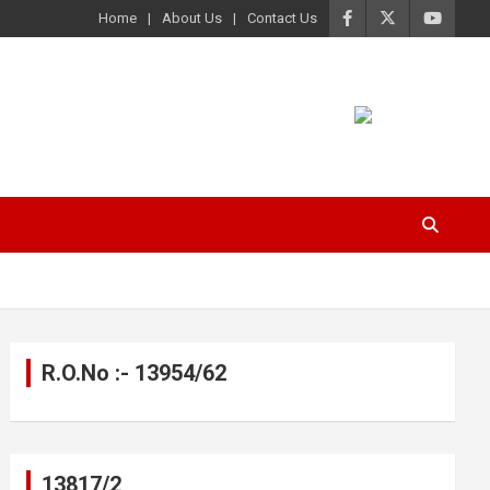
Home
About Us
Contact Us
R.O.No :- 13954/62
13817/2