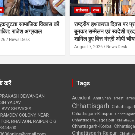
्य
छत्तीसगढ़
राज्य
कजुटता सामाजिक विकास की
राष्ट्रीय हथकरघा दिवस पर प्र
क्ति: राजेश अग्रवाल
बुनकर सम्मेलन एवं स्वदेशी प्रदर्
शामिल हुए वित्त मंत्री ओपी चौध
026
News Desk
August 7, 2026
News Desk
क करें
Tags
 PRAKASH DEWANGAN
Accident
Amit Shah
arre
arrest
SH YADAV
Chhattisgarh
Chhattisgar
LAVY SERVICES
Chhattisgarh-Bilaspur
Chhattisgar
BRAMDEV COLONY, NEAR
Chhattisgarh-Jagdalpur
Chhattisga
OR, BHATAON, RAIPUR C.G.
Chhattisgarh-Korba
Chhattisga
3444500
Chhattisgarh-Raipur
3636online@gmail.com
Chhattis