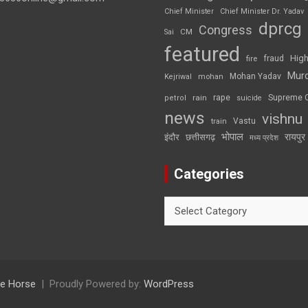
Chief Minister
Chief Minister Dr. Yadav
dprcg
Congress
CM
Sai
featured
High
fire
fraud
Mur
Mohan Yadav
Kejriwal
mohan
rape
Supreme 
rain
petrol
suicide
news
vishnu
Vastu
train
भोपाल
रायपुर
इंदौर
छत्तीसगढ़
मध्य प्रदेश
Categories
Categories
e Horse
Proudly Powered by:
WordPress