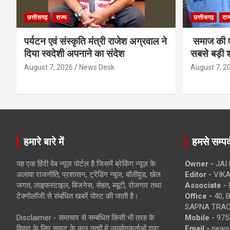
छत्तीसगढ़
राज्य
छत्तीसगढ़
राज
पर्यटन एवं संस्कृति मंत्री राजेश अग्रवाल ने
समाज की ए
दिया स्वदेशी अपनाने का संदेश
सबसे बड़ी श
August 7, 2026
News Desk
August 7, 2
हमारे बारे में
हमसे सम्पर्
यह एक हिंदी वेब न्यूज़ पोर्टल है जिसमें ब्रेकिंग न्यूज़ के
Owner -
JAI
अलावा राजनीति, प्रशासन, ट्रेंडिंग न्यूज, बॉलीवुड, खेल
Editor -
VIKA
जगत, लाइफस्टाइल, बिजनेस, सेहत, ब्यूटी, रोजगार तथा
Associate -
टेक्नोलॉजी से संबंधित खबरें पोस्ट की जाती है।
Office -
40, 
SAPNA TRACT
Disclaimer - समाचार से सम्बंधित किसी भी तरह के
Mobile -
975
विवाद के लिए साइट के कुछ तत्वों में उपयोगकर्ताओं द्वारा
Email -
news