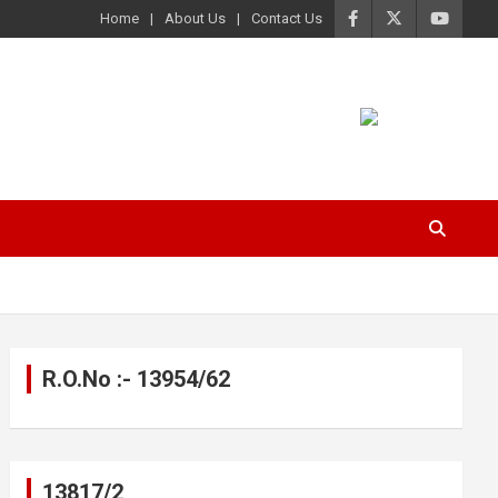
Home
About Us
Contact Us
R.O.No :- 13954/62
13817/2