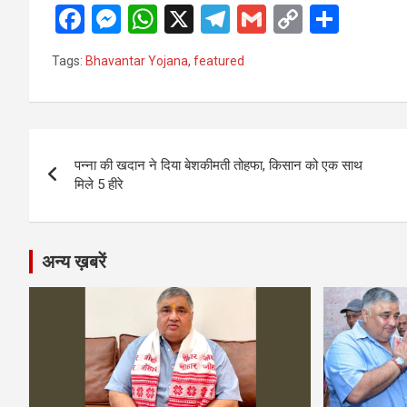
F
M
W
X
T
G
C
S
a
es
h
el
m
o
h
Tags:
Bhavantar Yojana
,
featured
ce
se
at
e
ail
py
ar
b
n
s
gr
Li
e
o
g
A
a
n
Post
o
er
p
m
k
पन्ना की खदान ने दिया बेशकीमती तोहफा, किसान को एक साथ
navigation
मिले 5 हीरे
k
p
अन्य ख़बरें