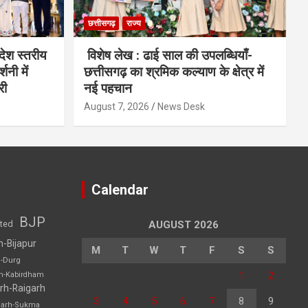
छत्तीसगढ़
राज्य
देश स्तरीय
विशेष लेख : ढाई साल की उपलब्धियाँ-
शनी में
छत्तीसगढ़ का श्रमिक कल्याण के क्षेत्र में
री
नई पहचान
August 7, 2026
News Desk
Calendar
BJP
sted
AUGUST 2026
h-Bijapur
M
T
W
T
F
S
S
h-Durg
1
2
rh-Kabirdham
rh-Raigarh
3
4
5
6
7
8
9
garh-Sukma