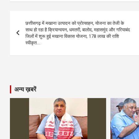
ce
se
at
e
ail
py
ar
b
n
s
gr
Li
e
Post
o
g
A
a
n
छत्तीसगढ़ में मखाना उत्पादन को प्रोत्साहन, योजना का तेजी के
navigation
o
er
p
m
k
साथ हो रहा है क्रियान्वयन, धमतरी, बालोद, महासमुंद और गरियाबंद
जिलों में शुरू हुई मखाना विकास योजना, 178 लाख की राशि
k
p
स्वीकृत….
अन्य ख़बरें