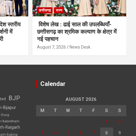
छत्तीसगढ़
राज्य
देश स्तरीय
विशेष लेख : ढाई साल की उपलब्धियाँ-
शनी में
छत्तीसगढ़ का श्रमिक कल्याण के क्षेत्र में
री
नई पहचान
August 7, 2026
News Desk
Calendar
BJP
sted
AUGUST 2026
h-Bijapur
M
T
W
T
F
S
S
h-Durg
1
2
rh-Kabirdham
rh-Raigarh
3
4
5
6
7
8
9
garh-Sukma