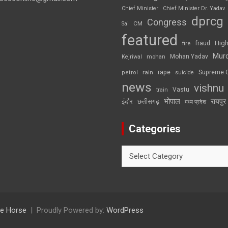
Chief Minister
Chief Minister Dr. Yadav
dprcg
Congress
CM
Sai
featured
High
fire
fraud
Mur
Mohan Yadav
Kejriwal
mohan
rape
Supreme 
rain
petrol
suicide
news
vishnu
Vastu
train
भोपाल
रायपुर
इंदौर
छत्तीसगढ़
मध्य प्रदेश
Categories
Categories
e Horse
Proudly Powered by:
WordPress