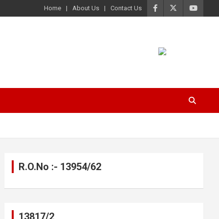
Home
About Us
Contact Us
R.O.No :- 13954/62
13817/2