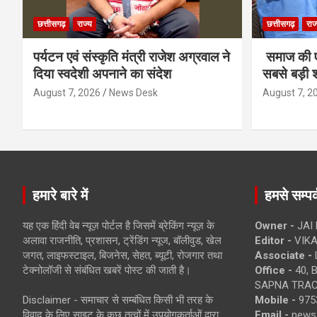
छत्तीसगढ़
राज्य
छत्तीसगढ़
राज
पर्यटन एवं संस्कृति मंत्री राजेश अग्रवाल ने
समाज की ए
दिया स्वदेशी अपनाने का संदेश
सबसे बड़ी श
August 7, 2026
News Desk
August 7, 2
हमारे बारे में
हमसे सम्पर्
यह एक हिंदी वेब न्यूज़ पोर्टल है जिसमें ब्रेकिंग न्यूज़ के
Owner -
JAI
अलावा राजनीति, प्रशासन, ट्रेंडिंग न्यूज, बॉलीवुड, खेल
Editor -
VIKA
जगत, लाइफस्टाइल, बिजनेस, सेहत, ब्यूटी, रोजगार तथा
Associate -
टेक्नोलॉजी से संबंधित खबरें पोस्ट की जाती है।
Office -
40, 
SAPNA TRACT
Disclaimer - समाचार से सम्बंधित किसी भी तरह के
Mobile -
975
विवाद के लिए साइट के कुछ तत्वों में उपयोगकर्ताओं द्वारा
Email -
news