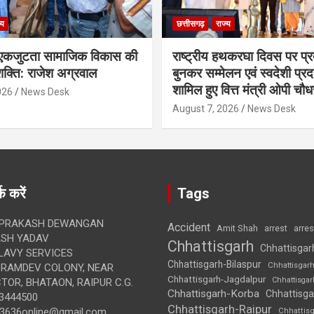
्य
छत्तीसगढ़
राज्य
कजुटता सामाजिक विकास की
राष्ट्रीय हथकरघा दिवस पर प्र
क्ति: राजेश अग्रवाल
बुनकर सम्मेलन एवं स्वदेशी प्रदर्
शामिल हुए वित्त मंत्री ओपी चौध
026
News Desk
August 7, 2026
News Desk
क करें
Tags
 PRAKASH DEWANGAN
Accident
Amit Shah
arre
arrest
SH YADAV
Chhattisgarh
Chhattisgar
LAVY SERVICES
Chhattisgarh-Bilaspur
Chhattisgar
BRAMDEV COLONY, NEAR
Chhattisgarh-Jagdalpur
Chhattisga
OR, BHATAON, RAIPUR C.G.
Chhattisgarh-Korba
Chhattisga
3444500
Chhattisgarh-Raipur
3636online@gmail.com
Chhattis