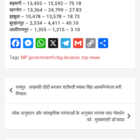
बड़वानी – 13,455 – 15,592 – 75.18
खरगोन – 13,364 – 24,799 – 27.83
झाबुआ – 10,478 – 13,578 – 18.73
बुरहानपुर – 2,534 – 4,411 – 40.10
आलीराजपुर – 1,355 – 1,215 – 3.10
F
M
W
X
T
G
C
S
a
es
h
el
m
o
h
Tags:
MP government's big decision
,
top-news
ce
se
at
e
ail
py
ar
b
n
s
gr
Li
e
o
g
A
a
n
Post
रायपुर : लखपति दीदी बनकर श्रीमती श्यामा सिंह आत्मनिर्भरता बनी
o
er
p
m
k
navigation
मिसाल
k
p
लोक अनुष्ठान और सांस्कृतिक परंपराओं के अनुसार मनाया जाए गोवर्धन
पर्व : मुख्यमंत्री डॉ.यादव