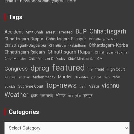
Email -
news3636online@gmail.com
Tags
Chhattisgarh
BJP
Accident
Amit Shah
arrested
arrest
Chhattisgarh-Bijapur
Chhattisgarh-Bilaspur
Chhattisgarh-Durg
Chhattisgarh-Korba
Chhattisgarh-Jagdalpur
Chhattisgarh-Kabirdham
Chhattisgarh-Raipur
Chhattisgarh-Raigarh
Chhattisgarh-Sukma
CM
Chief Minister
Chief Minister Dr. Yadav
Chief Minister Sai
featured
dprcg
Congress
High Court
fire
fraud
Murder
rape
Mohan Yadav
Naxalites
rain
Kejriwal
mohan
petrol
top-news
vishnu
Supreme Court
Vastu
suicide
train
Weather
भोपाल
रायपुर
इंदौर
छत्तीसगढ़
मध्य प्रदेश
Categories
Categories