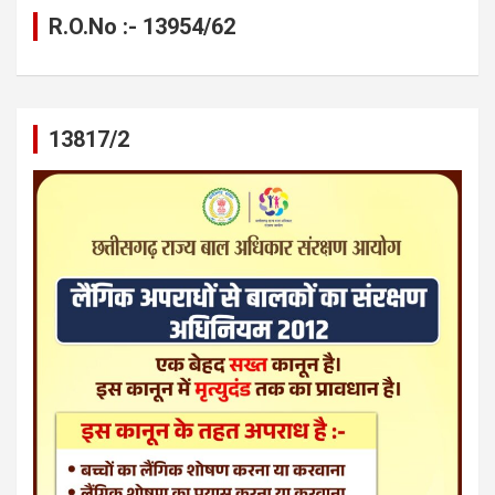
R.O.No :- 13954/62
13817/2