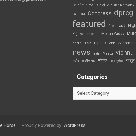
Chief Minister
Chief Minister Dr. Yadav
dprcg
Congress
CM
Sai
featured
High
fire
fraud
Mur
Mohan Yadav
Kejriwal
mohan
rape
Supreme 
rain
petrol
suicide
news
vishnu
Vastu
train
भोपाल
रायपुर
इंदौर
छत्तीसगढ़
मध्य प्रदेश
Categories
Categories
e Horse
Proudly Powered by:
WordPress