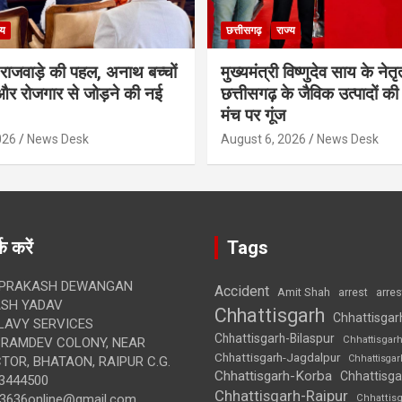
्य
छत्तीसगढ़
राज्य
मी राजवाड़े की पहल, अनाथ बच्चों
मुख्यमंत्री विष्णुदेव साय के नेतृत्
र रोजगार से जोड़ने की नई
छत्तीसगढ़ के जैविक उत्पादों की 
मंच पर गूंज
026
News Desk
August 6, 2026
News Desk
क करें
Tags
 PRAKASH DEWANGAN
Accident
Amit Shah
arre
arrest
SH YADAV
Chhattisgarh
Chhattisgar
LAVY SERVICES
Chhattisgarh-Bilaspur
Chhattisgar
BRAMDEV COLONY, NEAR
Chhattisgarh-Jagdalpur
Chhattisga
OR, BHATAON, RAIPUR C.G.
Chhattisgarh-Korba
Chhattisga
3444500
Chhattisgarh-Raipur
3636online@gmail.com
Chhattis