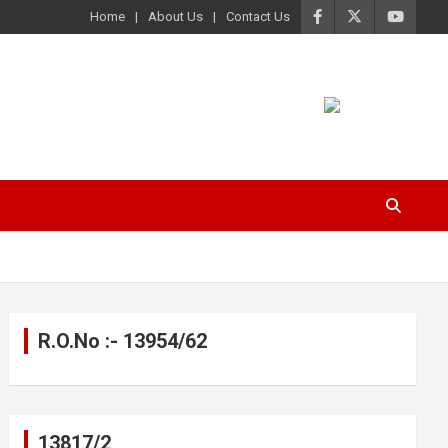
Home
About Us
Contact Us
R.O.No :- 13954/62
13817/2