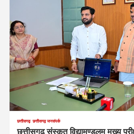
छत्तीसगढ़
छत्तीसगढ़ जनसंपर्क
छत्तीसगढ़ संस्कृत विद्यामण्डलम् मुख्य परी