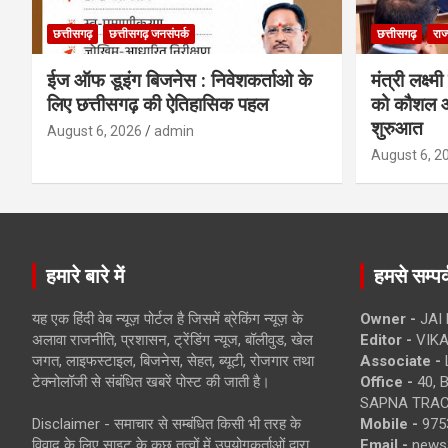
छत्तीसगढ़
छत्तीसगढ़ जनसंपर्क
छत्तीसगढ़
राज
ईज ऑफ डूइंग बिजनेस : निवेशकर्ताओ के
मंत्री लक्ष्
लिए छत्तीसगढ़ की ऐतिहासिक पहल
को कौशल औ
शुरुआत
August 6, 2026
admin
August 6, 2
हमारे बारे में
हमसे सम्पर्
यह एक हिंदी वेब न्यूज़ पोर्टल है जिसमें ब्रेकिंग न्यूज़ के
Owner -
JAI
अलावा राजनीति, प्रशासन, ट्रेंडिंग न्यूज, बॉलीवुड, खेल
Editor -
VIKA
जगत, लाइफस्टाइल, बिजनेस, सेहत, ब्यूटी, रोजगार तथा
Associate -
टेक्नोलॉजी से संबंधित खबरें पोस्ट की जाती है।
Office -
40, 
SAPNA TRACT
Disclaimer - समाचार से सम्बंधित किसी भी तरह के
Mobile -
975
विवाद के लिए साइट के कुछ तत्वों में उपयोगकर्ताओं द्वारा
Email -
news