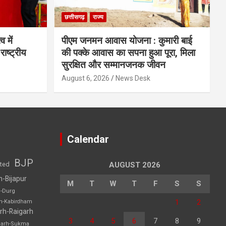
छत्तीसगढ़
राज्य
व में
पीएम जनमन आवास योजना : कुमारी बाई
राष्ट्रीय
की पक्के आवास का सपना हुआ पूरा, मिला
सुरक्षित और सम्मानजनक जीवन
August 6, 2026
News Desk
Calendar
BJP
sted
AUGUST 2026
h-Bijapur
M
T
W
T
F
S
S
h-Durg
1
2
rh-Kabirdham
rh-Raigarh
3
4
5
6
7
8
9
garh-Sukma