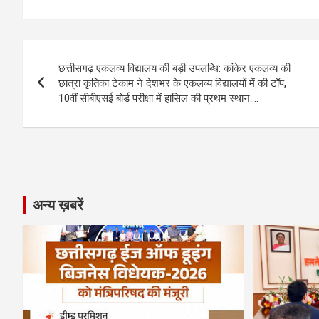
ce
se
at
e
ail
py
ar
b
n
s
gr
Li
e
Post
o
g
A
a
n
छत्तीसगढ़ एकलव्य विद्यालय की बड़ी उपलब्धि: कांकेर एकलव्य की
navigation
o
er
p
m
k
छात्रा कृतिका टेकाम ने देशभर के एकलव्य विद्यालयों में की टॉप,
10वीं सीबीएसई बोर्ड परीक्षा में हासिल की प्रथम स्थान….
k
p
अन्य ख़बरें