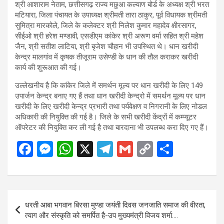
श्री आशाराम नेताम, छत्तीसगढ़ राज्य मछुआ कल्याण बोर्ड के अध्यक्ष श्री भरत
मटियारा, जिला पंचायत के उपाध्यक्ष श्रीमती तारा ठाकुर, पूर्व विधायक श्रीमती
सुमित्रा मारकोले, जिले के कलेक्टर श्री निलेश कुमार महादेव क्षीरसागर,
सीईओ श्री हरेश मण्डावी, एसडीएम कांकेर श्री अरूण वर्मा सहित श्री महेश
जैन, श्री सतीश लाटिया, श्री बृजेश चौहान भी उपस्थित थे। धान खरीदी
केन्द्र मालगांव में कृषक तीजूराम उसेण्डी के धान की तौल कराकर खरीदी
कार्य की शुरूआत की गई।
उल्लेखनीय है कि कांकेर जिले में समर्थन मूल्य पर धान खरीदी के लिए 149
उपार्जन केन्द्र बनाए गए हैं तथा धान खरीदी केन्द्रो में समर्थन मूल्य पर धान
खरीदी के लिए खरीदी केन्द्र प्रभारी तथा पर्यवेक्षण व निगरानी के लिए नोडल
अधिकारी की नियुक्ति की गई है। जिले के सभी खरीदी केंद्रों में कम्प्यूटर
ऑपरेटर की नियुक्ति कर ली गई है तथा बारदाना भी उपलब्ध करा दिए गए हैं।
F
M
W
X
T
G
C
S
a
es
h
el
m
o
h
ce
se
at
e
ail
py
ar
b
n
s
gr
Li
e
Post
धरती आबा भगवान बिरसा मुण्डा जयंती दिवस जनजाति समाज की वीरता,
o
g
A
a
n
navigation
त्याग और संस्कृति को समर्पित है-उप मुख्यमंत्री विजय शर्मा….