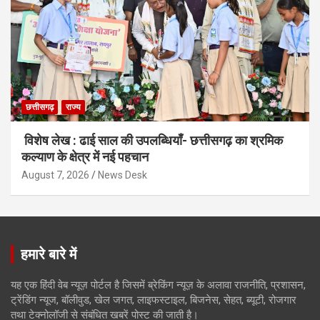
छत्तीसगढ़
राज्य
विशेष लेख : ढाई साल की उपलब्धियाँ- छत्तीसगढ़ का श्रमिक
कल्याण के क्षेत्र में नई पहचान
August 7, 2026
News Desk
हमारे बारे में
यह एक हिंदी वेब न्यूज़ पोर्टल है जिसमें ब्रेकिंग न्यूज़ के अलावा राजनीति, प्रशासन,
ट्रेंडिंग न्यूज, बॉलीवुड, खेल जगत, लाइफस्टाइल, बिजनेस, सेहत, ब्यूटी, रोजगार
तथा टेक्नोलॉजी से संबंधित खबरें पोस्ट की जाती है।