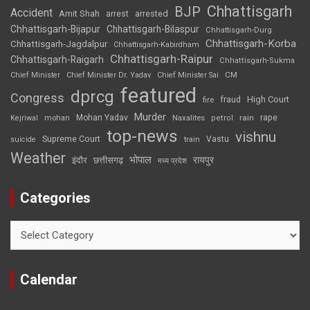
Chhattisgarh
BJP
Accident
Amit Shah
arrested
arrest
Chhattisgarh-Bijapur
Chhattisgarh-Bilaspur
Chhattisgarh-Durg
Chhattisgarh-Korba
Chhattisgarh-Jagdalpur
Chhattisgarh-Kabirdham
Chhattisgarh-Raipur
Chhattisgarh-Raigarh
Chhattisgarh-Sukma
CM
Chief Minister
Chief Minister Dr. Yadav
Chief Minister Sai
featured
dprcg
Congress
High Court
fire
fraud
Murder
rape
Mohan Yadav
Naxalites
rain
Kejriwal
mohan
petrol
top-news
vishnu
Supreme Court
Vastu
suicide
train
Weather
भोपाल
रायपुर
इंदौर
छत्तीसगढ़
मध्य प्रदेश
Categories
Categories
Calendar