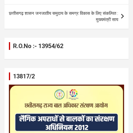
o
er
p
m
k
k
p
छत्तीसगढ़ शासन जनजातीय समुदाय के समग्र विकास के लिए संकल्पित :
मुख्यमंत्री साय
R.O.No :- 13954/62
13817/2