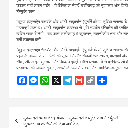
चक्कर नहीं लगाने पड़ेंगे। ये डिजिटल सेवाएँ छत्तीसगढ़ को सुशासन और डिज
विष्णुदेव साय
“भुइयां व्हाट्सऐप चैटबॉट और ऑटो-डाइवर्ज़न (पुनर्निर्धारण) सुविधा राजस्व 
महत्वपूर्ण पहल है। ऑटो-डाइवर्ज़न व्यवस्था से भूमि उपयोग परिवर्तन की प्रक्र
त्वरित राहत मिलेगी। यह पहल छत्तीसगढ़ में सुशासन, तकनीकी दक्षता और ना
श्री टंकराम वर्मा
“भुइयां व्हाट्सऐप चैटबॉट और ऑटो-डाइवर्ज़न (पुनर्निर्धारण) सुविधा राजस्व
पहल के माध्यम से नागरिकों को सूचनाओं और सेवाओं तक त्वरित, पारदर्शी और 
सीमा, ऑनलाइन भुगतान और डिम्ड डाइवर्ज़न जैसे प्रावधानों से प्रक्रियाओं 
प्रशासन को अधिक कुशल, तकनीकी रूप से सक्षम और नागरिक-अनुकूल बनाने म
F
M
W
X
T
G
C
S
a
es
h
el
m
o
h
ce
se
at
e
ail
py
ar
b
n
s
gr
Li
e
Post
o
g
A
a
n
मुख्यमंत्री कन्या विवाह योजना : मुख्यमंत्री विष्णुदेव साय ने वर्चुअली
navigation
o
er
p
m
k
जुड़कर नव दंपत्तियों को दिया आर्शीवाद….