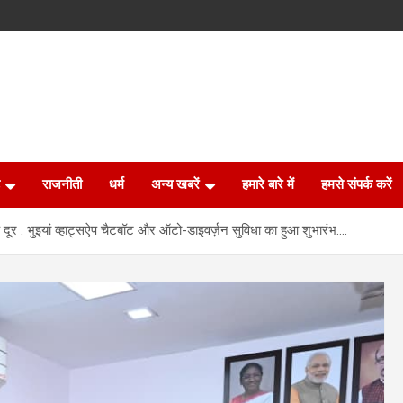
राजनीती
धर्म
अन्य खबरें
हमारे बारे में
हमसे संपर्क करें
दूर : भुइयां व्हाट्सऐप चैटबॉट और ऑटो-डाइवर्ज़न सुविधा का हुआ शुभारंभ….