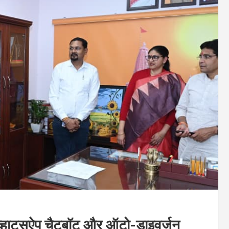
ं व्हाट्सऐप चैटबॉट और ऑटो-डाइवर्ज़न