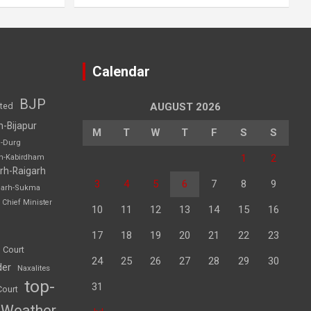
Calendar
BJP
sted
AUGUST 2026
h-Bijapur
M
T
W
T
F
S
S
h-Durg
1
2
rh-Kabirdham
rh-Raigarh
3
4
5
6
7
8
9
garh-Sukma
Chief Minister
10
11
12
13
14
15
16
17
18
19
20
21
22
23
 Court
24
25
26
27
28
29
30
der
Naxalites
top-
31
Court
Weather