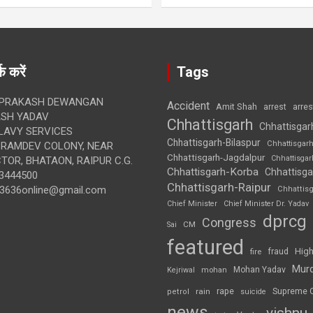
क करें
Tags
 PRAKASH DEWANGAN
Accident
Amit Shah
arre
arrest
SH YADAV
Chhattisgarh
Chhattisgar
LAVY SERVICES
Chhattisgarh-Bilaspur
Chhattisgar
BRAMDEV COLONY, NEAR
Chhattisgarh-Jagdalpur
Chhattisga
OR, BHATAON, RAIPUR C.G.
Chhattisgarh-Korba
Chhattisga
3444500
Chhattisgarh-Raipur
3636online@gmail.com
Chhattis
Chief Minister
Chief Minister Dr. Yadav
dprcg
Congress
CM
Sai
featured
High
fire
fraud
Mur
Mohan Yadav
Kejriwal
mohan
rape
Supreme 
rain
petrol
suicide
news
vishnu