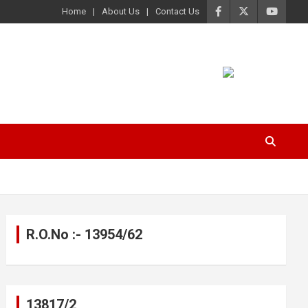
Home
About Us
Contact Us
R.O.No :- 13954/62
13817/2