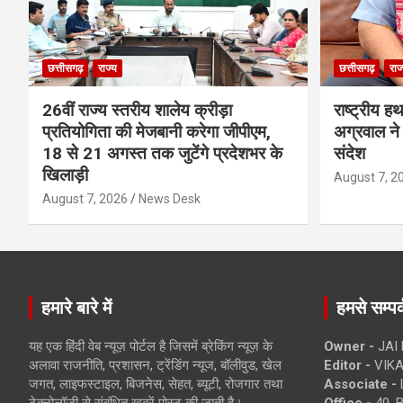
छत्तीसगढ़
राज्य
छत्तीसगढ़
राज
26वीं राज्य स्तरीय शालेय क्रीड़ा
राष्ट्रीय ह
प्रतियोगिता की मेजबानी करेगा जीपीएम,
अग्रवाल ने 
18 से 21 अगस्त तक जुटेंगे प्रदेशभर के
संदेश
खिलाड़ी
August 7, 2
August 7, 2026
News Desk
हमारे बारे में
हमसे सम्पर्
यह एक हिंदी वेब न्यूज़ पोर्टल है जिसमें ब्रेकिंग न्यूज़ के
Owner -
JAI
अलावा राजनीति, प्रशासन, ट्रेंडिंग न्यूज, बॉलीवुड, खेल
Editor -
VIKA
जगत, लाइफस्टाइल, बिजनेस, सेहत, ब्यूटी, रोजगार तथा
Associate -
टेक्नोलॉजी से संबंधित खबरें पोस्ट की जाती है।
Office -
40, 