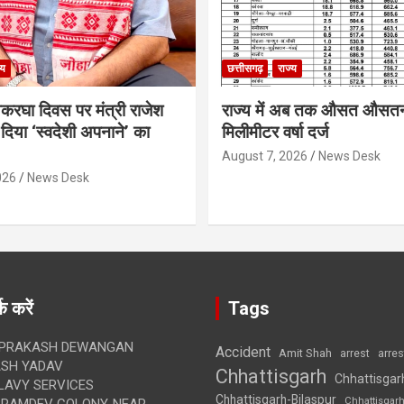
्य
छत्तीसगढ़
राज्य
थकरघा दिवस पर मंत्री राजेश
राज्य में अब तक औसत औसत
दिया ‘स्वदेशी अपनाने’ का
मिलीमीटर वर्षा दर्ज
August 7, 2026
News Desk
026
News Desk
क करें
Tags
 PRAKASH DEWANGAN
Accident
Amit Shah
arre
arrest
SH YADAV
Chhattisgarh
Chhattisgar
LAVY SERVICES
Chhattisgarh-Bilaspur
Chhattisgar
BRAMDEV COLONY, NEAR