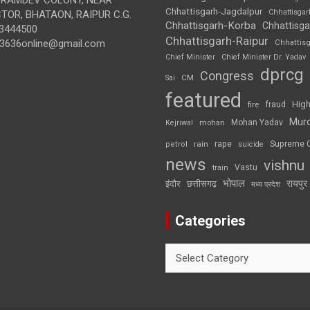
Chhattisgarh-Jagdalpur
Chhattisga
OR, BHATAON, RAIPUR C.G.
Chhattisgarh-Korba
Chhattisga
3444500
Chhattisgarh-Raipur
3636online@gmail.com
Chhattis
Chief Minister
Chief Minister Dr. Yadav
dprcg
Congress
CM
Sai
featured
High
fire
fraud
Mur
Mohan Yadav
Kejriwal
mohan
rape
Supreme 
rain
petrol
suicide
news
vishnu
Vastu
train
भोपाल
रायपुर
इंदौर
छत्तीसगढ़
मध्य प्रदेश
Categories
Categories