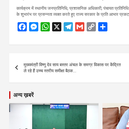
कार्यक्रम में स्थानीय जनप्रतिनिधि, प्रशासनिक अधिकारी, पंचायत प्रतिनिधि एवं 
के शुभारंभ पर प्रसन्नता व्यक्त करते हुए राज्य सरकार के प्रति आभार प्र
F
M
W
X
T
G
C
S
a
es
h
el
m
o
h
ce
se
at
e
ail
py
ar
b
n
s
gr
Li
e
Post
o
g
A
a
n
मुख्यमंत्री विष्णु देव साय बस्तर अंचल के समग्र विकास पर केंद्रित
navigation
o
er
p
m
k
ले रहे हैं उच्च स्तरीय समीक्षा बैठक….
k
p
अन्य ख़बरें