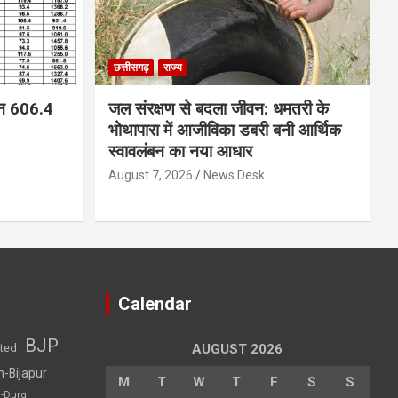
छत्तीसगढ़
राज्य
न 606.4
जल संरक्षण से बदला जीवन: धमतरी के
भोथापारा में आजीविका डबरी बनी आर्थिक
स्वावलंबन का नया आधार
August 7, 2026
News Desk
Calendar
BJP
sted
AUGUST 2026
h-Bijapur
M
T
W
T
F
S
S
h-Durg