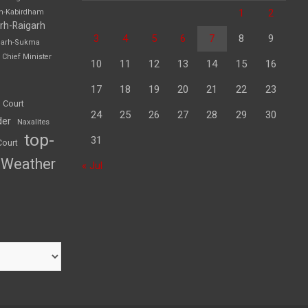
1
2
rh-Kabirdham
rh-Raigarh
3
4
5
6
7
8
9
garh-Sukma
Chief Minister
10
11
12
13
14
15
16
17
18
19
20
21
22
23
 Court
24
25
26
27
28
29
30
der
Naxalites
top-
31
Court
Weather
« Jul