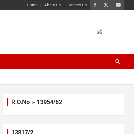
Home
About Us
Contact Us
R.O.No :- 13954/62
13817/2