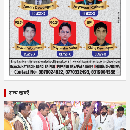
अन्य ख़बरें