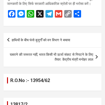
जानकारी के लिए सिर्फ सरकारी आधिकारिक स्रोतों पर ही भरोसा करें।
F
M
W
X
T
G
C
S
a
es
h
el
m
o
h
ce
se
at
e
ail
py
ar
b
n
s
gr
Li
e
Post
हाथियों के बीच फंसे बुजुर्गों को वन विभाग ने बचाया
o
g
A
a
n
navigation
o
er
p
m
k
घबराने की जरूरत नहीं, भारत किसी भी ऊर्जा संकट से निपटने के लिए
k
p
तैयार: केंद्रीय मंत्री मनोहर लाल
R.O.No :- 13954/62
13817/2