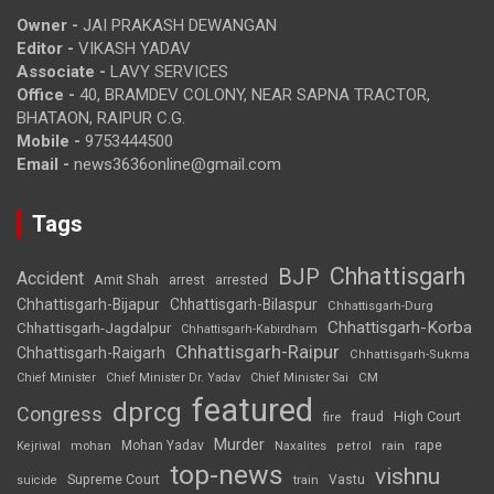
Owner -
JAI PRAKASH DEWANGAN
Editor -
VIKASH YADAV
Associate -
LAVY SERVICES
Office -
40, BRAMDEV COLONY, NEAR SAPNA TRACTOR,
BHATAON, RAIPUR C.G.
Mobile -
9753444500
Email -
news3636online@gmail.com
Tags
Chhattisgarh
BJP
Accident
Amit Shah
arrested
arrest
Chhattisgarh-Bijapur
Chhattisgarh-Bilaspur
Chhattisgarh-Durg
Chhattisgarh-Korba
Chhattisgarh-Jagdalpur
Chhattisgarh-Kabirdham
Chhattisgarh-Raipur
Chhattisgarh-Raigarh
Chhattisgarh-Sukma
CM
Chief Minister
Chief Minister Dr. Yadav
Chief Minister Sai
featured
dprcg
Congress
High Court
fire
fraud
Murder
rape
Mohan Yadav
Naxalites
rain
Kejriwal
mohan
petrol
top-news
vishnu
Supreme Court
Vastu
suicide
train