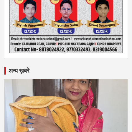
अन्य ख़बरें