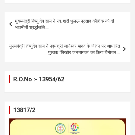
ce
se
at
e
ail
py
ar
b
n
s
gr
Li
e
Post
मुख्यमंत्री विष्णु देव साय ने स्व. श्री भुलऊ प्रसाद कौशिक को दी
o
g
A
a
n
navigation
भावभीनी श्रद्धांजलि….
o
er
p
m
k
k
p
मुख्यमंत्री विष्णुदेव साय ने पद्मश्री जागेश्वर यादव के जीवन पर आधारित
पुस्तक “बिरहोर जननायक” का किया विमोचन….
R.O.No :- 13954/62
13817/2