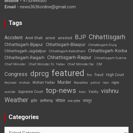
Mobile -
9753444500
Email -
news3636online@gmail.com
Tags
Chhattisgarh
BJP
Accident
Amit Shah
arrested
arrest
Chhattisgarh-Bijapur
Chhattisgarh-Bilaspur
Chhattisgarh-Durg
Chhattisgarh-Korba
Chhattisgarh-Jagdalpur
Chhattisgarh-Kabirdham
Chhattisgarh-Raipur
Chhattisgarh-Raigarh
Chhattisgarh-Sukma
CM
Chief Minister
Chief Minister Dr. Yadav
Chief Minister Sai
featured
dprcg
Congress
High Court
fire
fraud
Murder
rape
Mohan Yadav
Naxalites
rain
Kejriwal
mohan
petrol
top-news
vishnu
Supreme Court
Vastu
suicide
train
Weather
भोपाल
रायपुर
इंदौर
छत्तीसगढ़
मध्य प्रदेश
Categories
Categories