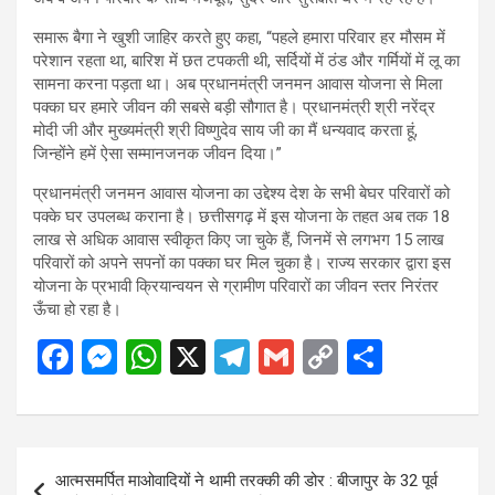
समारू बैगा ने खुशी जाहिर करते हुए कहा, “पहले हमारा परिवार हर मौसम में
परेशान रहता था, बारिश में छत टपकती थी, सर्दियों में ठंड और गर्मियों में लू का
सामना करना पड़ता था। अब प्रधानमंत्री जनमन आवास योजना से मिला
पक्का घर हमारे जीवन की सबसे बड़ी सौगात है। प्रधानमंत्री श्री नरेंद्र
मोदी जी और मुख्यमंत्री श्री विष्णुदेव साय जी का मैं धन्यवाद करता हूं,
जिन्होंने हमें ऐसा सम्मानजनक जीवन दिया।”
प्रधानमंत्री जनमन आवास योजना का उद्देश्य देश के सभी बेघर परिवारों को
पक्के घर उपलब्ध कराना है। छत्तीसगढ़ में इस योजना के तहत अब तक 18
लाख से अधिक आवास स्वीकृत किए जा चुके हैं, जिनमें से लगभग 15 लाख
परिवारों को अपने सपनों का पक्का घर मिल चुका है। राज्य सरकार द्वारा इस
योजना के प्रभावी क्रियान्वयन से ग्रामीण परिवारों का जीवन स्तर निरंतर
ऊँचा हो रहा है।
F
M
W
X
T
G
C
S
a
es
h
el
m
o
h
ce
se
at
e
ail
py
ar
b
n
s
gr
Li
e
Post
आत्मसमर्पित माओवादियों ने थामी तरक्की की डोर : बीजापुर के 32 पूर्व