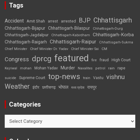
Tags
Chhattisgarh
BJP
Accident
Amit Shah
arrested
arrest
Chhattisgarh-Bijapur
Chhattisgarh-Bilaspur
Chhattisgarh-Durg
Chhattisgarh-Korba
Chhattisgarh-Jagdalpur
Chhattisgarh-Kabirdham
Chhattisgarh-Raipur
Chhattisgarh-Raigarh
Chhattisgarh-Sukma
CM
Chief Minister
Chief Minister Dr. Yadav
Chief Minister Sai
featured
dprcg
Congress
High Court
fire
fraud
Murder
rape
Mohan Yadav
Naxalites
rain
Kejriwal
mohan
petrol
top-news
vishnu
Supreme Court
Vastu
suicide
train
Weather
भोपाल
रायपुर
इंदौर
छत्तीसगढ़
मध्य प्रदेश
Categories
Categories