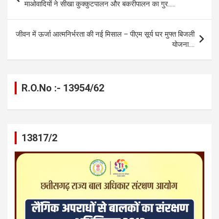
o
g
A
a
n
navigation
माओवादियों ने सीखा कुक्कुटपालन और बकरीपालन का गुर…..
o
er
p
m
k
k
p
जीवन में ऊर्जा आत्मनिर्भरता की नई मिसाल – पीएम सूर्य घर मुफ्त बिजली
योजना….
R.O.No :- 13954/62
13817/2