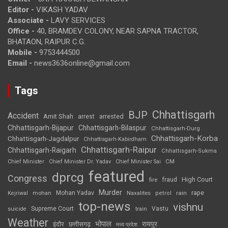
Editor -
VIKASH YADAV
Associate -
LAVY SERVICES
Office -
40, BRAMDEV COLONY, NEAR SAPNA TRACTOR,
BHATAON, RAIPUR C.G.
Mobile -
9753444500
Email -
news3636online@gmail.com
Tags
Chhattisgarh
BJP
Accident
Amit Shah
arrested
arrest
Chhattisgarh-Bijapur
Chhattisgarh-Bilaspur
Chhattisgarh-Durg
Chhattisgarh-Korba
Chhattisgarh-Jagdalpur
Chhattisgarh-Kabirdham
Chhattisgarh-Raipur
Chhattisgarh-Raigarh
Chhattisgarh-Sukma
CM
Chief Minister
Chief Minister Dr. Yadav
Chief Minister Sai
featured
dprcg
Congress
High Court
fire
fraud
Murder
rape
Mohan Yadav
Naxalites
rain
Kejriwal
mohan
petrol
top-news
vishnu
Supreme Court
Vastu
suicide
train
Weather
भोपाल
रायपुर
इंदौर
छत्तीसगढ़
मध्य प्रदेश