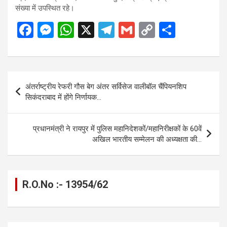
संख्या में उपस्थित रहे।
F
M
W
X
T
G
C
S
a
es
h
el
m
o
h
ce
se
at
e
ail
py
ar
b
n
s
gr
Li
e
Post
अंतर्राष्ट्रीय रेफरी गौस बेग अंतर सर्विसेज वालीबॉल चैंपियनशिप
o
g
A
a
n
navigation
सिकंदराबाद में होंगे निर्णायक…
o
er
p
m
k
k
p
प्रधानमंत्री ने रायपुर में पुलिस महानिदेशकों/महानिरीक्षकों के 60वें
अखिल भारतीय सम्मेलन की अध्यक्षता की…
R.O.No :- 13954/62