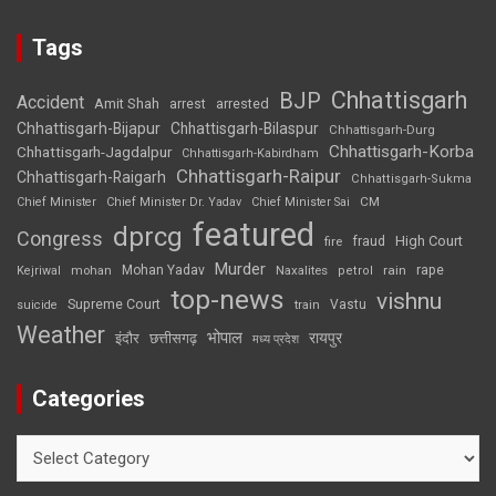
Tags
Chhattisgarh
BJP
Accident
Amit Shah
arrested
arrest
Chhattisgarh-Bijapur
Chhattisgarh-Bilaspur
Chhattisgarh-Durg
Chhattisgarh-Korba
Chhattisgarh-Jagdalpur
Chhattisgarh-Kabirdham
Chhattisgarh-Raipur
Chhattisgarh-Raigarh
Chhattisgarh-Sukma
CM
Chief Minister
Chief Minister Dr. Yadav
Chief Minister Sai
featured
dprcg
Congress
High Court
fire
fraud
Murder
rape
Mohan Yadav
Naxalites
rain
Kejriwal
mohan
petrol
top-news
vishnu
Supreme Court
Vastu
suicide
train
Weather
भोपाल
रायपुर
इंदौर
छत्तीसगढ़
मध्य प्रदेश
Categories
Categories