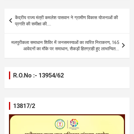
ce
se
at
e
ail
py
ar
b
n
s
gr
Li
e
Post
केंद्रीय राज्य मंत्री कमलेश पासवान ने ग्रामीण विकास योजनाओं की
o
g
A
a
n
navigation
प्रगति की समीक्षा की…..
o
er
p
m
k
k
p
मलपुरीकला समाधान शिविर में जनसमस्याओं का त्वरित निराकरण, 165
आवेदनों का मौके पर समाधान, सैकड़ों हितग्राही हुए लाभान्वित….
R.O.No :- 13954/62
13817/2