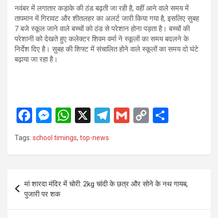
नवंबर में लगातार कड़ाके की ठंड बढ़ती जा रही है, वहीं आने वाले समय में
तापमान में गिरावट और शीतलहर का अलर्ट जारी किया गया है, इसलिए सुबह
7 बजे स्कूल जाने वाले बच्चों को ठंड से परेशान होना पड़ता है। बच्चों की
परेशानी को देखते हुए कलेक्टर शिवम वर्मा ने स्कूलों का समय बदलने के
निर्देश दिए है। सुबह की शिफ्ट में संचालित होने वाले स्कूलों का समय दो घंटे
बढ़ाया जा रहा है।
F
M
W
X
T
G
C
S
a
es
h
el
m
o
h
Tags:
school timings
,
top-news
ce
se
at
e
ail
py
ar
b
n
s
gr
Li
e
o
g
A
a
n
Post
मां शारदा मंदिर में चोरी: 2kg चांदी के छत्र और सोने के नथ गायब,
o
er
p
m
k
navigation
पुजारी पर शक
k
p