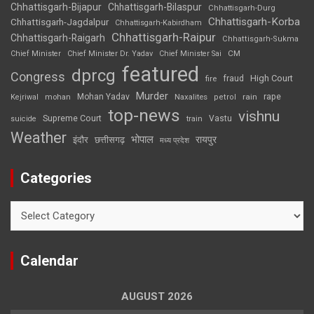
Chhattisgarh-Bijapur
Chhattisgarh-Bilaspur
Chhattisgarh-Durg
Chhattisgarh-Korba
Chhattisgarh-Jagdalpur
Chhattisgarh-Kabirdham
Chhattisgarh-Raipur
Chhattisgarh-Raigarh
Chhattisgarh-Sukma
CM
Chief Minister
Chief Minister Dr. Yadav
Chief Minister Sai
featured
dprcg
Congress
High Court
fire
fraud
Murder
rape
Mohan Yadav
Naxalites
rain
Kejriwal
mohan
petrol
top-news
vishnu
Supreme Court
Vastu
suicide
train
Weather
भोपाल
रायपुर
इंदौर
छत्तीसगढ़
मध्य प्रदेश
Categories
Categories
Calendar
AUGUST 2026