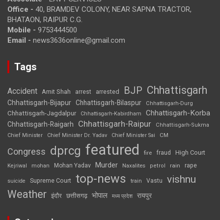
Office -
40, BRAMDEV COLONY, NEAR SAPNA TRACTOR,
BHATAON, RAIPUR C.G.
Mobile -
9753444500
Email -
news3636online@gmail.com
Tags
Chhattisgarh
BJP
Accident
Amit Shah
arrested
arrest
Chhattisgarh-Bijapur
Chhattisgarh-Bilaspur
Chhattisgarh-Durg
Chhattisgarh-Korba
Chhattisgarh-Jagdalpur
Chhattisgarh-Kabirdham
Chhattisgarh-Raipur
Chhattisgarh-Raigarh
Chhattisgarh-Sukma
CM
Chief Minister
Chief Minister Dr. Yadav
Chief Minister Sai
featured
dprcg
Congress
High Court
fire
fraud
Murder
rape
Mohan Yadav
Naxalites
rain
Kejriwal
mohan
petrol
top-news
vishnu
Supreme Court
Vastu
suicide
train
Weather
भोपाल
रायपुर
इंदौर
छत्तीसगढ़
मध्य प्रदेश