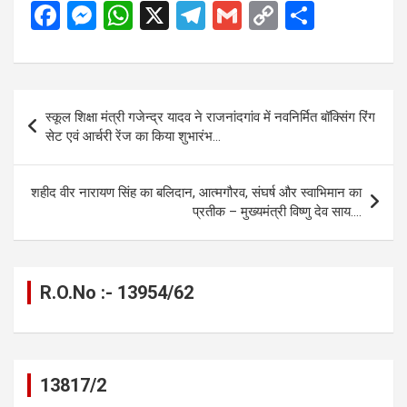
F
M
W
X
T
G
C
S
a
es
h
el
m
o
h
ce
se
at
e
ail
py
ar
b
n
s
gr
Li
e
Post
स्कूल शिक्षा मंत्री गजेन्द्र यादव ने राजनांदगांव में नवनिर्मित बॉक्सिंग रिंग
o
g
A
a
n
navigation
सेट एवं आर्चरी रेंज का किया शुभारंभ…
o
er
p
m
k
k
p
शहीद वीर नारायण सिंह का बलिदान, आत्मगौरव, संघर्ष और स्वाभिमान का
प्रतीक – मुख्यमंत्री विष्णु देव साय….
R.O.No :- 13954/62
13817/2