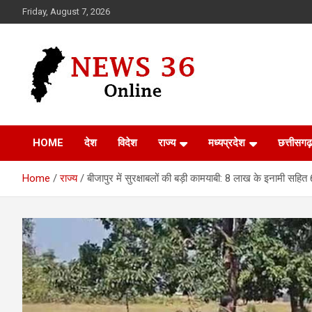
Skip
Friday, August 7, 2026
to
content
Voice of 36garh
News 36
HOME
देश
विदेश
राज्य
मध्यप्रदेश
छत्तीसगढ़
Home
राज्य
बीजापुर में सुरक्षाबलों की बड़ी कामयाबी: 8 लाख के इनामी स