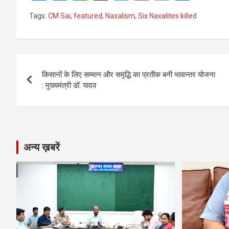
a
es
h
el
m
o
h
Tags:
CM Sai
,
featured
,
Naxalism
,
Six Naxalites killed
ce
se
at
e
ail
py
ar
b
n
s
gr
Li
e
o
g
A
a
n
Post
o
er
p
m
k
किसानों के लिए सम्मान और समृद्धि का प्रतीक बनी भावान्तर योजना
navigation
: मुख्यमंत्री डॉ. यादव
k
p
अन्य ख़बरें