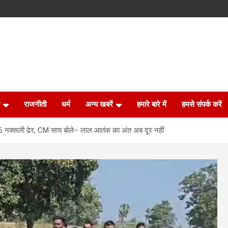
राजनीती
धर्म
अन्य खबरें
हमारे बारे में
हमसे संपर्क करें
हित 6 नक्सली ढेर, CM साय बोले– लाल आतंक का अंत अब दूर नहीं