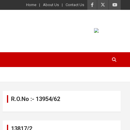
Home
About Us
Contact Us
R.O.No :- 13954/62
13817/2