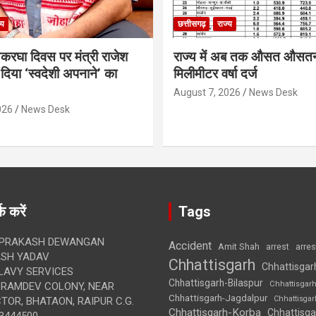
्य
छत्तीसगढ़
राज्य
थकरघा दिवस पर मंत्री राजेश
राज्य में अब तक औसत औसत
दिया ‘स्वदेशी अपनाने’ का
मिलीमीटर वर्षा दर्ज
August 7, 2026
News Desk
026
News Desk
क करें
Tags
 PRAKASH DEWANGAN
Accident
Amit Shah
arre
arrest
SH YADAV
Chhattisgarh
Chhattisgar
LAVY SERVICES
Chhattisgarh-Bilaspur
Chhattisgar
BRAMDEV COLONY, NEAR
Chhattisgarh-Jagdalpur
Chhattisga
OR, BHATAON, RAIPUR C.G.
Chhattisgarh-Korba
Chhattisga