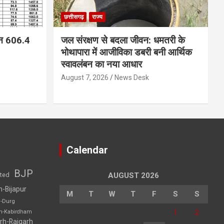
छत्तीसगढ़
राज्य
न 606.4
जल संरक्षण से बदला जीवन: धमतरी के
भोथापारा में आजीविका डबरी बनी आर्थिक
स्वावलंबन का नया आधार
August 7, 2026
News Desk
Calendar
BJP
sted
AUGUST 2026
h-Bijapur
M
T
W
T
F
S
S
h-Durg
1
2
rh-Kabirdham
rh-Raigarh