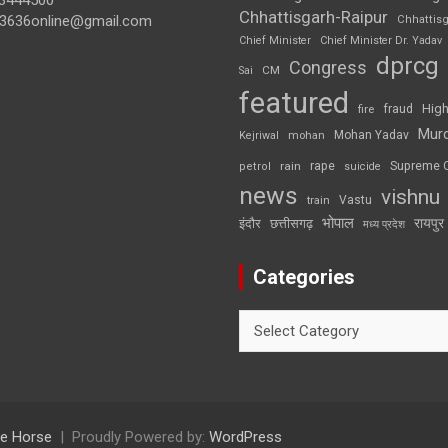
3444500
Chhattisgarh-Raipur
3636online@gmail.com
Chhattis
Chief Minister
Chief Minister Dr. Yadav
dprcg
Congress
CM
Sai
featured
High
fire
fraud
Mur
Mohan Yadav
Kejriwal
mohan
rape
Supreme 
rain
petrol
suicide
news
vishnu
Vastu
train
भोपाल
रायपुर
इंदौर
छत्तीसगढ़
मध्य प्रदेश
Categories
Categories
e Horse
Proudly Powered by:
WordPress