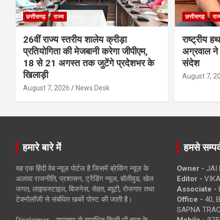
छत्तीसगढ़
राज्य
छत्तीसगढ़
राज
26वीं राज्य स्तरीय शालेय क्रीड़ा
राष्ट्रीय ह
प्रतियोगिता की मेजबानी करेगा जीपीएम,
अग्रवाल ने 
18 से 21 अगस्त तक जुटेंगे प्रदेशभर के
संदेश
खिलाड़ी
August 7, 2
August 7, 2026
News Desk
हमारे बारे में
हमसे सम्पर्
यह एक हिंदी वेब न्यूज़ पोर्टल है जिसमें ब्रेकिंग न्यूज़ के
Owner -
JAI
अलावा राजनीति, प्रशासन, ट्रेंडिंग न्यूज, बॉलीवुड, खेल
Editor -
VIKA
जगत, लाइफस्टाइल, बिजनेस, सेहत, ब्यूटी, रोजगार तथा
Associate -
टेक्नोलॉजी से संबंधित खबरें पोस्ट की जाती है।
Office -
40, 
SAPNA TRACT