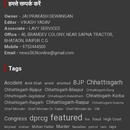
हमसे सम्पर्क करें
Owner -
JAI PRAKASH DEWANGAN
Editor -
VIKASH YADAV
Associate -
LAVY SERVICES
Office -
40, BRAMDEV COLONY, NEAR SAPNA TRACTOR,
BHATAON, RAIPUR C.G.
Mobile -
9753444500
Email -
news3636online@gmail.com
Tags
Chhattisgarh
BJP
Accident
Amit Shah
arrested
arrest
Chhattisgarh-Bijapur
Chhattisgarh-Bilaspur
Chhattisgarh-Durg
Chhattisgarh-Korba
Chhattisgarh-Jagdalpur
Chhattisgarh-Kabirdham
Chhattisgarh-Raipur
Chhattisgarh-Raigarh
Chhattisgarh-Sukma
CM
Chief Minister
Chief Minister Dr. Yadav
Chief Minister Sai
featured
dprcg
Congress
High Court
fire
fraud
Murder
rape
Mohan Yadav
Naxalites
rain
Kejriwal
mohan
petrol