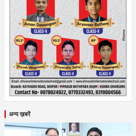
अन्य ख़बरें