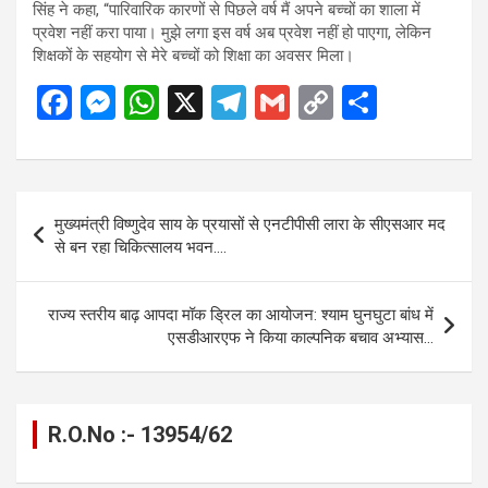
सिंह ने कहा, “पारिवारिक कारणों से पिछले वर्ष मैं अपने बच्चों का शाला में
प्रवेश नहीं करा पाया। मुझे लगा इस वर्ष अब प्रवेश नहीं हो पाएगा, लेकिन
शिक्षकों के सहयोग से मेरे बच्चों को शिक्षा का अवसर मिला।
F
M
W
X
T
G
C
S
a
es
h
el
m
o
h
ce
se
at
e
ail
py
ar
b
n
s
gr
Li
e
Post
मुख्यमंत्री विष्णुदेव साय के प्रयासों से एनटीपीसी लारा के सीएसआर मद
o
g
A
a
n
navigation
से बन रहा चिकित्सालय भवन….
o
er
p
m
k
k
p
राज्य स्तरीय बाढ़ आपदा मॉक ड्रिल का आयोजन: श्याम घुनघुटा बांध में
एसडीआरएफ ने किया काल्पनिक बचाव अभ्यास…
R.O.No :- 13954/62