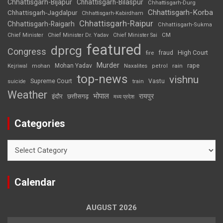
Chhattisgarh-Bijapur
Chhattisgarh-Bilaspur
Chhattisgarh-Durg
Chhattisgarh-Korba
Chhattisgarh-Jagdalpur
Chhattisgarh-Kabirdham
Chhattisgarh-Raipur
Chhattisgarh-Raigarh
Chhattisgarh-Sukma
CM
Chief Minister
Chief Minister Dr. Yadav
Chief Minister Sai
featured
dprcg
Congress
High Court
fire
fraud
Murder
rape
Mohan Yadav
Naxalites
rain
Kejriwal
mohan
petrol
top-news
vishnu
Supreme Court
Vastu
suicide
train
Weather
भोपाल
रायपुर
इंदौर
छत्तीसगढ़
मध्य प्रदेश
Categories
Categories
Calendar
AUGUST 2026