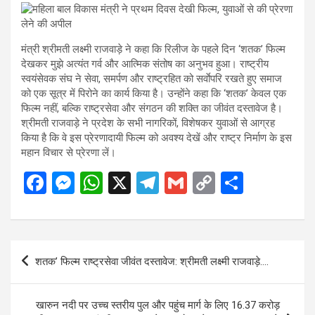
मंत्री श्रीमती लक्ष्मी राजवाड़े ने कहा कि रिलीज के पहले दिन ‘शतक’ फिल्म
देखकर मुझे अत्यंत गर्व और आत्मिक संतोष का अनुभव हुआ। राष्ट्रीय
स्वयंसेवक संघ ने सेवा, समर्पण और राष्ट्रहित को सर्वाेपरि रखते हुए समाज
को एक सूत्र में पिरोने का कार्य किया है। उन्होंने कहा कि ‘शतक’ केवल एक
फिल्म नहीं, बल्कि राष्ट्रसेवा और संगठन की शक्ति का जीवंत दस्तावेज है।
श्रीमती राजवाड़े ने प्रदेश के सभी नागरिकों, विशेषकर युवाओं से आग्रह
किया है कि वे इस प्रेरणादायी फिल्म को अवश्य देखें और राष्ट्र निर्माण के इस
महान विचार से प्रेरणा लें।
F
M
W
X
T
G
C
S
a
es
h
el
m
o
h
ce
se
at
e
ail
py
ar
b
n
s
gr
Li
e
Post
शतक’ फिल्म राष्ट्रसेवा जीवंत दस्तावेज: श्रीमती लक्ष्मी राजवाड़े….
o
g
A
a
n
navigation
o
er
p
m
k
खारुन नदी पर उच्च स्तरीय पुल और पहुंच मार्ग के लिए 16.37 करोड़