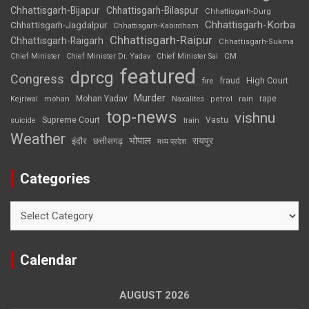
Chhattisgarh-Bijapur
Chhattisgarh-Bilaspur
Chhattisgarh-Durg
Chhattisgarh-Korba
Chhattisgarh-Jagdalpur
Chhattisgarh-Kabirdham
Chhattisgarh-Raipur
Chhattisgarh-Raigarh
Chhattisgarh-Sukma
CM
Chief Minister
Chief Minister Dr. Yadav
Chief Minister Sai
featured
dprcg
Congress
High Court
fire
fraud
Murder
rape
Mohan Yadav
Naxalites
rain
Kejriwal
mohan
petrol
top-news
vishnu
Supreme Court
Vastu
suicide
train
Weather
भोपाल
रायपुर
इंदौर
छत्तीसगढ़
मध्य प्रदेश
Categories
Categories
Calendar
AUGUST 2026