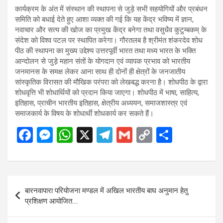
कार्यक्रम के अंत में संस्थान की स्थापना से जुड़े सभी सहयोगियों और प्रबंधन
समिति को बधाई देते हुए आशा व्यक्त की गई कि यह केंद्र भविष्य में ज्ञान,
नवाचार और सत्य की खोज का प्रमुख केंद्र बनेगा तथा वसुधैव कुटुम्बकम् के
संदेश को विश्व पटल पर स्थापित करेगा। गौरतलब है श्रीमंत शंकरदेव शोध
पीठ की स्थापना का मुख्य उद्देश्य उत्तरपूर्वी भारत तथा मध्य भारत के भक्ति
आन्दोलन से जुड़े महान संतों के योगदान एवं व्यापक प्रभाव को भारतीय
जनमानस के समक्ष लेकर आना साथ ही दोनों ही क्षेत्रों के जनजातीय
सांस्कृतिक विरासत की मौखिक परंपरा को लेखबद्ध करना है। शोधपीठ के द्वारा
शोधवृत्ति भी शोधार्थियों को प्रदान किया जाएगा। शोधपीठ में भाषा, साहित्य,
इतिहास, प्राचीन भारतीय इतिहास, क्षेत्रीय अध्ययन, समाजशास्त्र एवं
समाजकार्य के विषय के शोधार्थी शोधकार्य कर सकते हैं।
F
M
W
X
T
G
C
S
a
es
h
el
m
o
h
ce
se
at
e
ail
py
ar
b
n
s
gr
Li
e
Post
बारनवापारा परियोजना मण्डल में अखिल भारतीय बाघ अनुमान हेतु
o
g
A
a
n
navigation
प्रशिक्षण आयोजित….
o
er
p
m
k