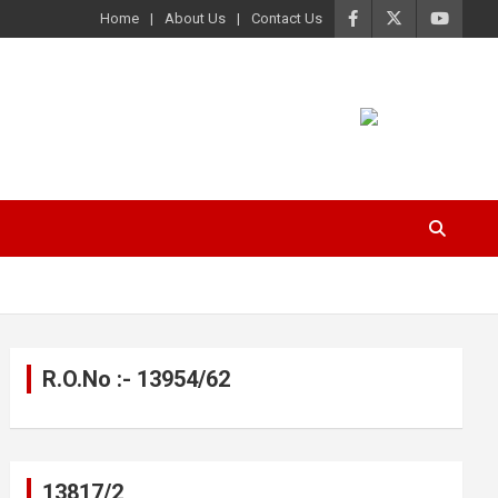
Home
About Us
Contact Us
R.O.No :- 13954/62
13817/2