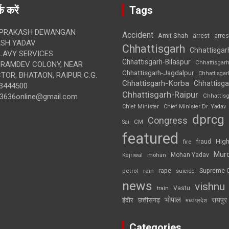
क करें
Tags
 PRAKASH DEWANGAN
Accident
Amit Shah
arre
arrest
SH YADAV
Chhattisgarh
Chhattisgar
LAVY SERVICES
Chhattisgarh-Bilaspur
Chhattisgar
BRAMDEV COLONY, NEAR
Chhattisgarh-Jagdalpur
Chhattisga
OR, BHATAON, RAIPUR C.G.
Chhattisgarh-Korba
Chhattisga
3444500
Chhattisgarh-Raipur
3636online@gmail.com
Chhattis
Chief Minister
Chief Minister Dr. Yadav
dprcg
Congress
CM
Sai
featured
High
fire
fraud
Mur
Mohan Yadav
Kejriwal
mohan
rape
Supreme 
rain
petrol
suicide
news
vishnu
Vastu
train
भोपाल
रायपुर
इंदौर
छत्तीसगढ़
मध्य प्रदेश
Categories