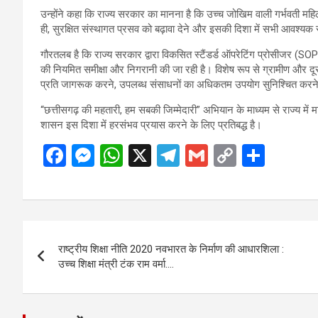
उन्होंने कहा कि राज्य सरकार का मानना है कि उच्च जोखिम वाली गर्भवत
ही, सुरक्षित संस्थागत प्रसव को बढ़ावा देने और इसकी दिशा में सभी आवश्यक 
गौरतलब है कि राज्य सरकार द्वारा विकसित स्टैंडर्ड ऑपरेटिंग प्रोसीजर (SOP)
की नियमित समीक्षा और निगरानी की जा रही है। विशेष रूप से ग्रामीण और दूरस्थ क्
प्रति जागरूक करने, उपलब्ध संसाधनों का अधिकतम उपयोग सुनिश्चित करने त
“छत्तीसगढ़ की महतारी, हम सबकी जिम्मेदारी” अभियान के माध्यम से राज्य में मात
शासन इस दिशा में हरसंभव प्रयास करने के लिए प्रतिबद्ध है।
F
M
W
X
T
G
C
S
a
es
h
el
m
o
h
ce
se
at
e
ail
py
ar
b
n
s
gr
Li
e
Post
o
g
A
a
n
राष्ट्रीय शिक्षा नीति 2020 नवभारत के निर्माण की आधारशिला :
navigation
o
er
p
m
k
उच्च शिक्षा मंत्री टंक राम वर्मा….
k
p