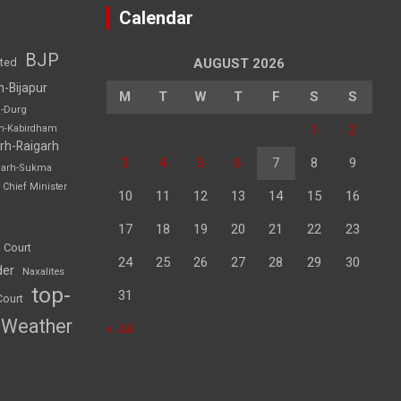
Calendar
BJP
sted
AUGUST 2026
h-Bijapur
M
T
W
T
F
S
S
h-Durg
1
2
rh-Kabirdham
rh-Raigarh
3
4
5
6
7
8
9
garh-Sukma
Chief Minister
10
11
12
13
14
15
16
17
18
19
20
21
22
23
 Court
24
25
26
27
28
29
30
der
Naxalites
top-
31
Court
Weather
« Jul