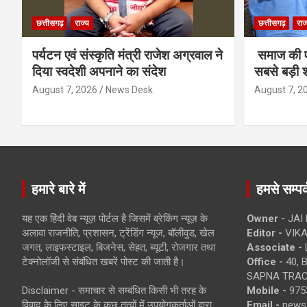
छत्तीसगढ़
राज्य
छत्तीसगढ़
राज
पर्यटन एवं संस्कृति मंत्री राजेश अग्रवाल ने
समाज की ए
दिया स्वदेशी अपनाने का संदेश
सबसे बड़ी श
August 7, 2026
News Desk
August 7, 2
हमारे बारे में
हमसे सम्पर्
यह एक हिंदी वेब न्यूज़ पोर्टल है जिसमें ब्रेकिंग न्यूज़ के
Owner -
JAI
अलावा राजनीति, प्रशासन, ट्रेंडिंग न्यूज, बॉलीवुड, खेल
Editor -
VIKA
जगत, लाइफस्टाइल, बिजनेस, सेहत, ब्यूटी, रोजगार तथा
Associate -
टेक्नोलॉजी से संबंधित खबरें पोस्ट की जाती है।
Office -
40, 
SAPNA TRACT
Disclaimer - समाचार से सम्बंधित किसी भी तरह के
Mobile -
975
विवाद के लिए साइट के कुछ तत्वों में उपयोगकर्ताओं द्वारा
Email -
news