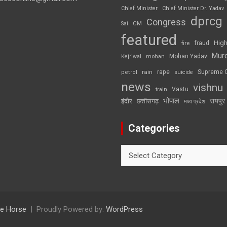
Chief Minister
Chief Minister Dr. Yadav
dprcg
Congress
CM
Sai
featured
High
fire
fraud
Mur
Mohan Yadav
Kejriwal
mohan
rape
Supreme 
rain
petrol
suicide
news
vishnu
Vastu
train
भोपाल
रायपुर
इंदौर
छत्तीसगढ़
मध्य प्रदेश
Categories
Categories
e Horse
Proudly Powered by:
WordPress