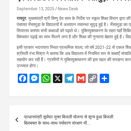
September 13, 2025
News Desk
रायपुर:
मुख्यमंत्री श्री विष्णु देव साय के निर्देश पर स्कूल शिक्षा विभाग द्वा
पंचायत भैंसामुड़ा के विद्यालयों में अध्यापन व्यवस्था सुदृढ़ हुई है। भैंसामु
सियाराम कश्यप सभी कक्षाओं को पढ़ाते थे। युक्तियुक्तकरण के तहत यहाँ शिक्षिक
विषयवार पढ़ाई का लाभ मिलने लगा है और शिक्षा की गुणवत्ता बेहतर हुई है। विद
इसी प्रकार भदरापारा स्थित प्राथमिक शाला, जो वर्ष 2021-22 से एकल शिक्षकी
श्रीमती रंभा मिश्रा ने बताया कि अब विद्यालय में नियमित रूप से कक्षाएँ संचाल
सहयोग कर रही हैं। ग्रामीणों ने युक्तियुक्तकरण की इस पहल की सराहना करते ह
उज्ज्वल होगा।
F
M
W
X
T
G
C
S
a
es
h
el
m
o
h
ce
se
at
e
ail
py
ar
b
n
s
gr
Li
e
Post
o
g
A
a
n
प्रधानमंत्री सूर्यघर मुफ्त बिजली योजना से शून्य हुआ बिजली
navigation
o
er
p
m
k
बिलबचत के साथ-साथ पर्यावरण संरक्षण भी….