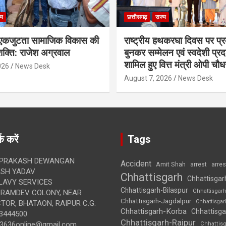
्य
छत्तीसगढ़
राज्य
कजुटता सामाजिक विकास की
राष्ट्रीय हथकरघा दिवस पर प्र
क्ति: राजेश अग्रवाल
बुनकर सम्मेलन एवं स्वदेशी प्रदर्
शामिल हुए वित्त मंत्री ओपी चौध
026
News Desk
August 7, 2026
News Desk
क करें
Tags
 PRAKASH DEWANGAN
Accident
Amit Shah
arre
arrest
SH YADAV
Chhattisgarh
Chhattisgar
LAVY SERVICES
Chhattisgarh-Bilaspur
Chhattisgar
BRAMDEV COLONY, NEAR
Chhattisgarh-Jagdalpur
Chhattisga
OR, BHATAON, RAIPUR C.G.
Chhattisgarh-Korba
Chhattisga
3444500
Chhattisgarh-Raipur
3636online@gmail.com
Chhattis