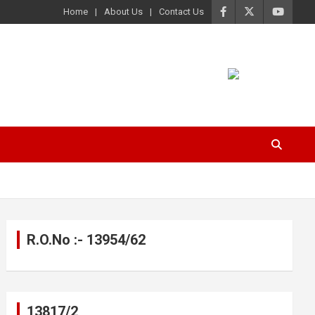
Home
About Us
Contact Us
R.O.No :- 13954/62
13817/2