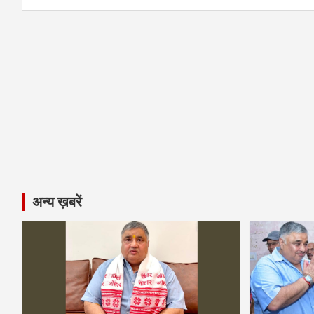
k
p
अन्य ख़बरें