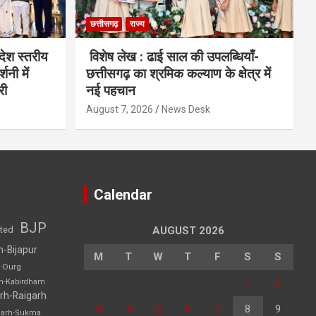
छत्तीसगढ़
राज्य
देश स्तरीय
विशेष लेख : ढाई साल की उपलब्धियाँ-
शनी में
छत्तीसगढ़ का श्रमिक कल्याण के क्षेत्र में
री
नई पहचान
August 7, 2026
News Desk
Calendar
BJP
sted
AUGUST 2026
h-Bijapur
M
T
W
T
F
S
S
h-Durg
1
2
rh-Kabirdham
rh-Raigarh
3
4
5
6
7
8
9
garh-Sukma