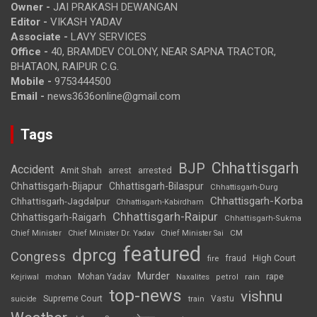
Owner -
JAI PRAKASH DEWANGAN
Editor -
VIKASH YADAV
Associate -
LAVY SERVICES
Office -
40, BRAMDEV COLONY, NEAR SAPNA TRACTOR,
BHATAON, RAIPUR C.G.
Mobile -
9753444500
Email -
news3636online@gmail.com
Tags
Chhattisgarh
BJP
Accident
Amit Shah
arrested
arrest
Chhattisgarh-Bijapur
Chhattisgarh-Bilaspur
Chhattisgarh-Durg
Chhattisgarh-Korba
Chhattisgarh-Jagdalpur
Chhattisgarh-Kabirdham
Chhattisgarh-Raipur
Chhattisgarh-Raigarh
Chhattisgarh-Sukma
CM
Chief Minister
Chief Minister Dr. Yadav
Chief Minister Sai
featured
dprcg
Congress
High Court
fire
fraud
Murder
rape
Mohan Yadav
Naxalites
rain
Kejriwal
mohan
petrol
top-news
vishnu
Supreme Court
Vastu
suicide
train