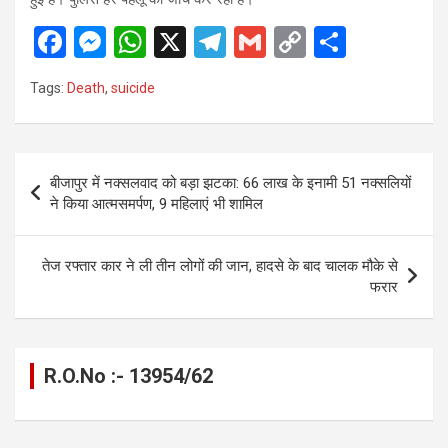
F
M
W
X
T
G
C
S
a
es
h
el
m
o
h
Tags:
Death
,
suicide
ce
se
at
e
ail
py
ar
b
n
s
gr
Li
e
o
g
A
a
n
Post
बीजापुर में नक्सलवाद को बड़ा झटका: 66 लाख के इनामी 51 नक्सलियों
o
er
p
m
k
navigation
ने किया आत्मसमर्पण, 9 महिलाएं भी शामिल
k
p
तेज रफ्तार कार ने ली तीन लोगों की जान, हादसे के बाद चालक मौके से
फरार
R.O.No :- 13954/62