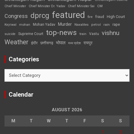
CM
Chief Minister
Chief Minister Dr. Yadav
Chief Minister Sai
featured
dprcg
Congress
High Court
fire
fraud
Murder
rape
Mohan Yadav
Naxalites
rain
Kejriwal
mohan
petrol
top-news
vishnu
Supreme Court
Vastu
suicide
train
Weather
भोपाल
रायपुर
इंदौर
छत्तीसगढ़
मध्य प्रदेश
Categories
Categories
Calendar
AUGUST 2026
M
T
W
T
F
S
S
1
2