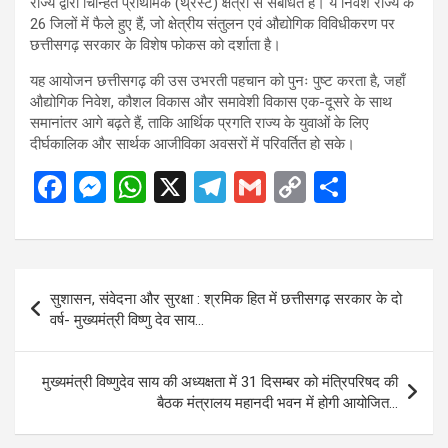
राज्य द्वारा चिन्हित प्राथमिक (थ्रस्ट) क्षेत्रों से संबंधित हैं। ये निवेश राज्य के
26 जिलों में फैले हुए हैं, जो क्षेत्रीय संतुलन एवं औद्योगिक विविधीकरण पर
छत्तीसगढ़ सरकार के विशेष फोकस को दर्शाता है।
यह आयोजन छत्तीसगढ़ की उस उभरती पहचान को पुनः पुष्ट करता है, जहाँ
औद्योगिक निवेश, कौशल विकास और समावेशी विकास एक-दूसरे के साथ
समानांतर आगे बढ़ते हैं, ताकि आर्थिक प्रगति राज्य के युवाओं के लिए
दीर्घकालिक और सार्थक आजीविका अवसरों में परिवर्तित हो सके।
F
M
W
X
T
G
C
S
a
es
h
el
m
o
h
ce
se
at
e
ail
py
ar
b
n
s
gr
Li
e
Post
सुशासन, संवेदना और सुरक्षा : श्रमिक हित में छत्तीसगढ़ सरकार के दो
o
g
A
a
n
navigation
वर्ष- मुख्यमंत्री विष्णु देव साय…
o
er
p
m
k
k
p
मुख्यमंत्री विष्णुदेव साय की अध्यक्षता में 31 दिसम्बर को मंत्रिपरिषद की
बैठक मंत्रालय महानदी भवन में होगी आयोजित…