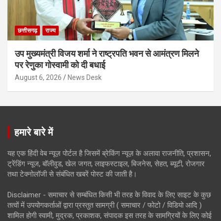
छत्तीसगढ़
राज्य
उप मुख्यमंत्री विजय शर्मा ने राष्ट्रपति भवन से आमंत्रण मिलने
पर रेणुका गोस्वामी को दी बधाई
August 6, 2026
News Desk
हमारे बारे में
यह एक हिंदी वेब न्यूज़ पोर्टल है जिसमें ब्रेकिंग न्यूज़ के अलावा राजनीति, प्रशासन,
ट्रेंडिंग न्यूज, बॉलीवुड, खेल जगत, लाइफस्टाइल, बिजनेस, सेहत, ब्यूटी, रोजगार
तथा टेक्नोलॉजी से संबंधित खबरें पोस्ट की जाती है।
Disclaimer - समाचार से सम्बंधित किसी भी तरह के विवाद के लिए साइट के कुछ
तत्वों में उपयोगकर्ताओं द्वारा प्रस्तुत सामग्री ( समाचार / फोटो / विडियो आदि )
शामिल होगी स्वामी, मुद्रक, प्रकाशक, संपादक इस तरह के सामग्रियों के लिए कोई