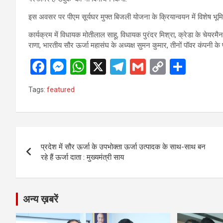
इस अवसर पर पीएम सूर्यघर मुफ्त बिजली योजना के क्रियान्वयन में विशेष भूमिका
कार्यक्रम में विधायक मोतीलाल साहू, विधायक पुरंदर मिश्रा, क्रेडा के चेयरमै
राणा, भारतीय सौर ऊर्जा महासंघ के अध्यक्ष सुमन कुमार, तीनों पॉवर कंपनी के 
F
M
W
X
T
G
C
S
a
es
h
el
m
o
h
Tags:
featured
ce
se
at
e
ail
py
ar
b
n
s
gr
Li
e
o
g
A
a
n
Post
o
er
p
m
k
प्रदेश में सौर ऊर्जा के उपभोक्ता ऊर्जा उत्पादक के साथ-साथ बन
navigation
रहे हैं ऊर्जा दाता : मुख्यमंत्री साय
k
p
अन्य ख़बरें