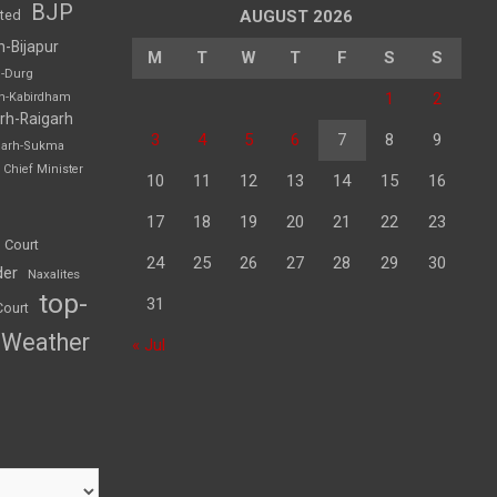
BJP
sted
AUGUST 2026
h-Bijapur
M
T
W
T
F
S
S
h-Durg
1
2
rh-Kabirdham
rh-Raigarh
3
4
5
6
7
8
9
garh-Sukma
Chief Minister
10
11
12
13
14
15
16
17
18
19
20
21
22
23
 Court
24
25
26
27
28
29
30
der
Naxalites
top-
31
Court
Weather
« Jul