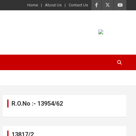
Home
About Us
Contact Us
R.O.No :- 13954/62
13817/2