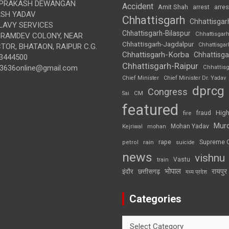
 PRAKASH DEWANGAN
Accident
Amit Shah
arre
arrest
SH YADAV
Chhattisgarh
Chhattisgar
LAVY SERVICES
Chhattisgarh-Bilaspur
Chhattisgar
BRAMDEV COLONY, NEAR
Chhattisgarh-Jagdalpur
Chhattisga
OR, BHATAON, RAIPUR C.G.
Chhattisgarh-Korba
Chhattisga
3444500
Chhattisgarh-Raipur
3636online@gmail.com
Chhattis
Chief Minister
Chief Minister Dr. Yadav
dprcg
Congress
CM
Sai
featured
High
fire
fraud
Mur
Mohan Yadav
Kejriwal
mohan
rape
Supreme 
rain
petrol
suicide
news
vishnu
Vastu
train
भोपाल
रायपुर
इंदौर
छत्तीसगढ़
मध्य प्रदेश
Categories
Categories