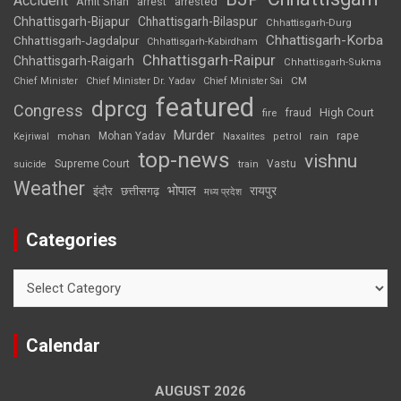
Accident
Amit Shah
arrested
arrest
Chhattisgarh-Bijapur
Chhattisgarh-Bilaspur
Chhattisgarh-Durg
Chhattisgarh-Korba
Chhattisgarh-Jagdalpur
Chhattisgarh-Kabirdham
Chhattisgarh-Raipur
Chhattisgarh-Raigarh
Chhattisgarh-Sukma
CM
Chief Minister
Chief Minister Dr. Yadav
Chief Minister Sai
featured
dprcg
Congress
High Court
fire
fraud
Murder
rape
Mohan Yadav
Naxalites
rain
Kejriwal
mohan
petrol
top-news
vishnu
Supreme Court
Vastu
suicide
train
Weather
भोपाल
रायपुर
इंदौर
छत्तीसगढ़
मध्य प्रदेश
Categories
Categories
Calendar
AUGUST 2026