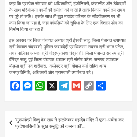
कहा कि प्रत्येक सोमवार को अधिकारियों, इंजीनियरों, कंसल्टेंट और ठेकेदारों
के साथ परियोजना कार्यों की समीक्षा की जाती है ताकि विकास कार्य तय समय
पर पूरे हो सकें। इसके साथ ही बूढ़ा महादेव परिसर के सौंदर्यीकरण पर भी
काम किया जा रहा है, जहां कांवड़ियों की सुविधा के लिए एक विशाल डोम का
निर्माण किया जा रहा हैं।
इस अवसर पर जिला पंचायत अध्यक्ष श्री ईश्वरी साहू, जिला पंचायत उपाध्यक्ष
श्री कैलाश चंद्रवंशी, पुलिस जवाबदेही प्राधिकरण सदस्य श्री भगत पटेल,
नगर पालिका अध्यक्ष श्री चंद्रप्रकाश चंद्रवंशी, जिला पंचायत सदस्य श्री
वीरेंद्र साहू, पूर्व जिला पंचायत अध्यक्ष श्री संतोष पटेल, जनपद उपाध्यक्ष
बोड़ला श्री नंद श्रीवास, कलेक्टर श्री गोपाल वर्मा सहित अन्य
जनप्रतिनिधि, अधिकारी ओर ग्रामवासी उपस्थित रहे।
F
M
W
X
T
G
C
S
a
es
h
el
m
o
h
ce
se
at
e
ail
py
ar
b
n
s
gr
Li
e
Post
’मुख्यमंत्री विष्णु देव साय ने हाटकेश्वर महादेव मंदिर में पूजा-अर्चना कर
o
g
A
a
n
navigation
प्रदेशवासियों के सुख समृद्धि की कामना की’….
o
er
p
m
k