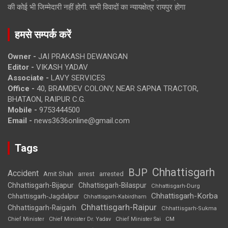
की कोई भी जिम्मेदारी नहीं होगी. सभी विवादों का न्यायक्षेत्र रायपुर होगा
हमसे सम्पर्क करें
Owner -
JAI PRAKASH DEWANGAN
Editor -
VIKASH YADAV
Associate -
LAVY SERVICES
Office -
40, BRAMDEV COLONY, NEAR SAPNA TRACTOR,
BHATAON, RAIPUR C.G.
Mobile -
9753444500
Email -
news3636online@gmail.com
Tags
Chhattisgarh
BJP
Accident
Amit Shah
arrested
arrest
Chhattisgarh-Bijapur
Chhattisgarh-Bilaspur
Chhattisgarh-Durg
Chhattisgarh-Korba
Chhattisgarh-Jagdalpur
Chhattisgarh-Kabirdham
Chhattisgarh-Raipur
Chhattisgarh-Raigarh
Chhattisgarh-Sukma
CM
Chief Minister
Chief Minister Dr. Yadav
Chief Minister Sai