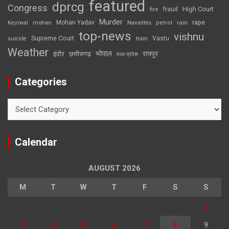
featured
dprcg
Congress
High Court
fire
fraud
Murder
rape
Mohan Yadav
Naxalites
rain
Kejriwal
mohan
petrol
top-news
vishnu
Supreme Court
Vastu
suicide
train
Weather
भोपाल
रायपुर
इंदौर
छत्तीसगढ़
मध्य प्रदेश
Categories
Categories
Calendar
AUGUST 2026
M
T
W
T
F
S
S
1
2
3
4
5
6
7
8
9