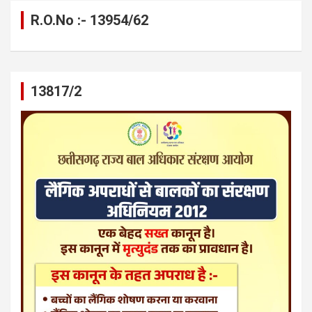
R.O.No :- 13954/62
13817/2