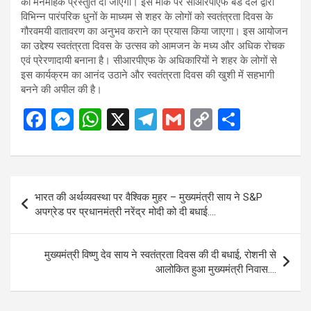
की मनमोहक प्रस्तुति दी जाएगी। इस मौके पर सीआरपीएफ बैंड दल द्वारा
विभिन्न पारंपरिक धुनों के माध्यम से शहर के लोगों को स्वतंत्रता दिवस के
गौरवमयी वातावरण का अनुभव कराने का प्रयास किया जाएगा। इस आयोजन
का उद्देश्य स्वतंत्रता दिवस के उत्सव को आमजन के मध्य और अधिक रोचक
एवं प्रेरणादायी बनाना है। सीआरपीएफ के अधिकारियों ने शहर के लोगों से
इस कार्यक्रम का आनंद उठाने और स्वतंत्रता दिवस की खुशी में सहभागी
बनने की अपील की है।
F
M
W
X
T
G
C
S
a
es
h
el
m
o
h
ce
se
at
e
ail
py
ar
b
n
s
gr
Li
e
Post
भारत की अर्थव्यवस्था पर वैश्विक मुहर – मुख्यमंत्री साय ने S&P
o
g
A
a
n
navigation
अपग्रेड पर प्रधानमंत्री नरेंद्र मोदी को दी बधाई….
o
er
p
m
k
k
p
मुख्यमंत्री विष्णु देव साय ने स्वतंत्रता दिवस की दी बधाई, रोशनी से
आलोकित हुआ मुख्यमंत्री निवास….