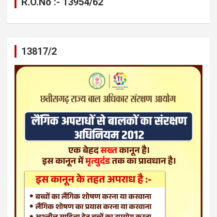
R.O.No :- 13954/62
13817/2