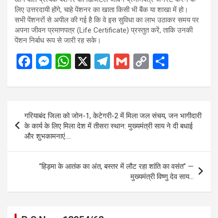
लिए उत्तरदायी होंगे, चाहे पेंशनर का खाता किसी भी बैंक या शाखा में हो।
सभी पेंशनरों से अपील की गई है कि वे इस सुविधा का लाभ उठाकर समय पर
अपना जीवन प्रमाणपत्र (Life Certificate) प्रस्तुत करें, ताकि उनकी
पेंशन निर्बाध रूप से जारी रह सके।
F
M
W
X
T
G
C
S
a
es
h
el
m
o
h
ce
se
at
e
ail
py
ar
b
n
s
gr
Li
e
Post
गरियाबंद जिला को जोन-1, केटेगरी-2 में मिला जल संचय, जन भागीदारी
o
g
A
a
n
navigation
के कार्य के लिए मिला देश में तीसरा स्थान: मुख्यमंत्री साय ने दी बधाई
o
er
p
m
k
और शुभकामनाएं….
k
p
“हिड़मा के आतंक का अंत, बस्तर में लौट रहा शांति का वसंत” —
मुख्यमंत्री विष्णु देव साय…