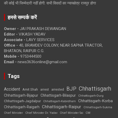
की कोई भी जिम्मेदारी नहीं होगी. सभी विवादों का न्यायक्षेत्र रायपुर होगा
हमसे सम्पर्क करें
Owner -
JAI PRAKASH DEWANGAN
Editor -
VIKASH YADAV
Associate -
LAVY SERVICES
Office -
40, BRAMDEV COLONY, NEAR SAPNA TRACTOR,
BHATAON, RAIPUR C.G.
Mobile -
9753444500
Email -
news3636online@gmail.com
Tags
Chhattisgarh
BJP
Accident
Amit Shah
arrested
arrest
Chhattisgarh-Bijapur
Chhattisgarh-Bilaspur
Chhattisgarh-Durg
Chhattisgarh-Korba
Chhattisgarh-Jagdalpur
Chhattisgarh-Kabirdham
Chhattisgarh-Raipur
Chhattisgarh-Raigarh
Chhattisgarh-Sukma
CM
Chief Minister
Chief Minister Dr. Yadav
Chief Minister Sai