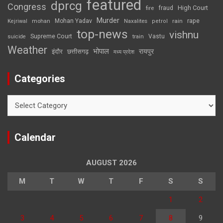
featured
dprcg
Congress
High Court
fire
fraud
Murder
rape
Mohan Yadav
Naxalites
rain
Kejriwal
mohan
petrol
top-news
vishnu
Supreme Court
Vastu
suicide
train
Weather
भोपाल
रायपुर
इंदौर
छत्तीसगढ़
मध्य प्रदेश
Categories
Categories
Calendar
AUGUST 2026
M
T
W
T
F
S
S
1
2
3
4
5
6
7
8
9