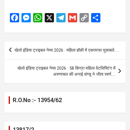
F
M
W
X
T
G
C
S
a
es
h
el
m
o
h
ce
se
at
e
ail
py
ar
b
n
s
gr
Li
e
Post
खेलो इंडिया ट्राइबल गेम्स 2026 : महिला हॉकी में एकतरफा मुकाबले…..
o
g
A
a
n
navigation
o
er
p
m
k
खेलो इंडिया ट्राइबल गेम्स 2026 : 58 किग्रा महिला वेटलिफ्टिंग में
k
p
अरुणाचल की अनाई वांग्सू ने जीता स्वर्ण…..
R.O.No :- 13954/62
13817/2