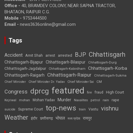
Office -
40, BRAMDEV COLONY, NEAR SAPNA TRACTOR,
BHATAON, RAIPUR C.G.
Mobile -
9753444500
Email -
news3636online@gmail.com
Tags
Chhattisgarh
BJP
Accident
Amit Shah
arrested
arrest
Chhattisgarh-Bijapur
Chhattisgarh-Bilaspur
Chhattisgarh-Durg
Chhattisgarh-Korba
Chhattisgarh-Jagdalpur
Chhattisgarh-Kabirdham
Chhattisgarh-Raipur
Chhattisgarh-Raigarh
Chhattisgarh-Sukma
CM
Chief Minister
Chief Minister Dr. Yadav
Chief Minister Sai
featured
dprcg
Congress
High Court
fire
fraud
Murder
rape
Mohan Yadav
Naxalites
rain
Kejriwal
mohan
petrol
top-news
vishnu
Supreme Court
Vastu
suicide
train
Weather
भोपाल
रायपुर
इंदौर
छत्तीसगढ़
मध्य प्रदेश