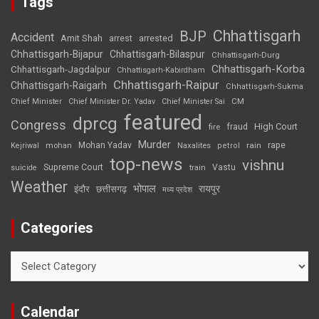
Tags
Chhattisgarh
BJP
Accident
Amit Shah
arrested
arrest
Chhattisgarh-Bijapur
Chhattisgarh-Bilaspur
Chhattisgarh-Durg
Chhattisgarh-Korba
Chhattisgarh-Jagdalpur
Chhattisgarh-Kabirdham
Chhattisgarh-Raipur
Chhattisgarh-Raigarh
Chhattisgarh-Sukma
CM
Chief Minister
Chief Minister Dr. Yadav
Chief Minister Sai
featured
dprcg
Congress
High Court
fire
fraud
Murder
rape
Mohan Yadav
Naxalites
rain
Kejriwal
mohan
petrol
top-news
vishnu
Supreme Court
Vastu
suicide
train
Weather
भोपाल
रायपुर
इंदौर
छत्तीसगढ़
मध्य प्रदेश
Categories
Categories
Calendar