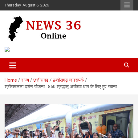
Skip
Thursday, August 6, 2026
to
content
Voice of 36garh
News 36
Home
राज्य
छत्तीसगढ़
छत्तीसगढ़ जनसंपर्क
श्रीरामलला दर्शन योजना : 850 श्रद्धालु अयोध्या धाम के लिए हुए रवाना….