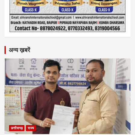
अन्य ख़बरें
छत्तीसगढ़
राज्य