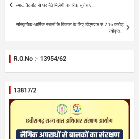
b
n
s
gr
Li
e
Post
स्मार्ट चैटबॉट से घर बैठे मिलेगी नागरिक सुविधाएं….
o
g
A
a
n
navigation
o
er
p
m
k
सांस्कृतिक-धार्मिक स्थलों के विकास के लिए डीएमएफ से 2.16 करोड़
k
p
स्वीकृत….
R.O.No :- 13954/62
13817/2