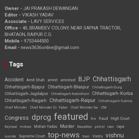
Owner -
JAI PRAKASH DEWANGAN
Editor -
VIKASH YADAV
Associate -
LAVY SERVICES
Office -
40, BRAMDEV COLONY, NEAR SAPNA TRACTOR,
BHATAON, RAIPUR C.G.
Mobile -
9753444500
Email -
news3636online@gmail.com
Tags
Chhattisgarh
BJP
Accident
Amit Shah
arrested
arrest
Chhattisgarh-Bijapur
Chhattisgarh-Bilaspur
Chhattisgarh-Durg
Chhattisgarh-Korba
Chhattisgarh-Jagdalpur
Chhattisgarh-Kabirdham
Chhattisgarh-Raipur
Chhattisgarh-Raigarh
Chhattisgarh-Sukma
CM
Chief Minister
Chief Minister Dr. Yadav
Chief Minister Sai
featured
dprcg
Congress
High Court
fire
fraud
Murder
rape
Mohan Yadav
Naxalites
rain
Kejriwal
mohan
petrol
top-news
vishnu
Supreme Court
Vastu
suicide
train