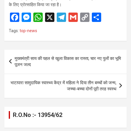
के लिए प्रोत्साहित किया जा रहा है।
F
M
W
X
T
G
C
S
a
es
h
el
m
o
h
Tags:
top-news
ce
se
at
e
ail
py
ar
b
n
s
gr
Li
e
o
g
A
a
n
Post
मुख्यमंत्री साय की पहल से खुला विकास का रास्ता, चार नए पुलों का भूमि
o
er
p
m
k
navigation
पूजन जल्द
k
p
भाटापारा सामुदायिक स्वास्थ्य केंद्र में महिला ने दिया तीन बच्चों को जन्म,
जच्चा-बच्चा दोनों पूरी तरह स्वस्थ
R.O.No :- 13954/62