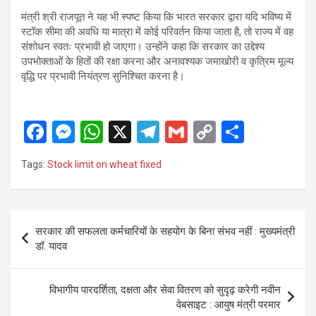
मंत्री श्री राजपूत ने यह भी स्पष्ट किया कि भारत सरकार द्वारा यदि भविष्य में
स्टॉक सीमा की अवधि या मात्रा में कोई परिवर्तन किया जाता है, तो राज्य में वह
संशोधन स्वतः प्रभावी हो जाएगा। उन्होंने कहा कि सरकार का उद्देश्य
उपभोक्ताओं के हितों की रक्षा करना और अनावश्यक जमाखोरी व कृत्रिम मूल्य
वृद्धि पर प्रभावी नियंत्रण सुनिश्चित करना है।
F
M
W
X
T
G
C
S
a
es
h
el
m
o
h
Tags:
Stock limit on wheat fixed
ce
se
at
e
ail
py
ar
b
n
s
gr
Li
e
o
g
A
a
n
Post
सरकार की सफलता कर्मचारियों के सहयोग के बिना संभव नहीं : मुख्यमंत्री
o
er
p
m
k
navigation
डॉ. यादव
k
p
विभागीय पारदर्शिता, दक्षता और सेवा वितरण को सुदृढ़ करेगी नवीन
वेबसाइट : आयुष मंत्री परमार