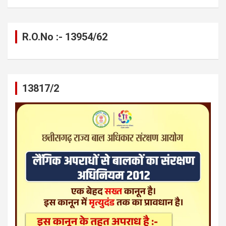
R.O.No :- 13954/62
13817/2