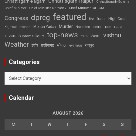
Chhattisgarh-Raipur
Chhattisgarh-Raigarh
Chhattisgarh-Sukma
CM
Chief Minister
Chief Minister Dr. Yadav
Chief Minister Sai
featured
dprcg
Congress
High Court
fire
fraud
Murder
rape
Mohan Yadav
Naxalites
rain
Kejriwal
mohan
petrol
top-news
vishnu
Supreme Court
Vastu
suicide
train
Weather
भोपाल
रायपुर
इंदौर
छत्तीसगढ़
मध्य प्रदेश
Categories
Categories
Calendar
AUGUST 2026
M
T
W
T
F
S
S
1
2