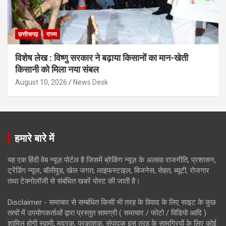
छत्तीसगढ़
राज्य
विशेष लेख : विष्णु सरकार ने बढ़ाया किसानों का मान-खेती
किसानी को मिला नया संबल
August 10, 2026
News Desk
हमारे बारे में
यह एक हिंदी वेब न्यूज़ पोर्टल है जिसमें ब्रेकिंग न्यूज़ के अलावा राजनीति, प्रशासन,
ट्रेंडिंग न्यूज, बॉलीवुड, खेल जगत, लाइफस्टाइल, बिजनेस, सेहत, ब्यूटी, रोजगार
तथा टेक्नोलॉजी से संबंधित खबरें पोस्ट की जाती है।
Disclaimer - समाचार से सम्बंधित किसी भी तरह के विवाद के लिए साइट के कुछ
तत्वों में उपयोगकर्ताओं द्वारा प्रस्तुत सामग्री ( समाचार / फोटो / विडियो आदि )
शामिल होगी स्वामी, मुद्रक, प्रकाशक, संपादक इस तरह के सामग्रियों के लिए कोई