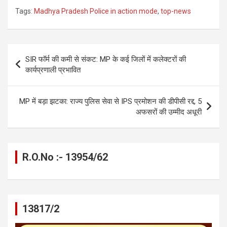
a
es
h
el
m
o
h
Tags:
Madhya Pradesh Police in action mode
,
top-news
ce
se
at
e
ail
py
ar
b
n
s
gr
Li
e
o
g
A
a
n
Post
SIR फॉर्म की कमी से संकट: MP के कई जिलों में कलेक्टरों की
o
er
p
m
k
navigation
कार्यप्रणाली प्रभावित
k
p
MP में बड़ा झटका: राज्य पुलिस सेवा से IPS प्रमोशन की डीपीसी रद्द, 5
अफसरों की उम्मीद अधूरी
R.O.No :- 13954/62
13817/2