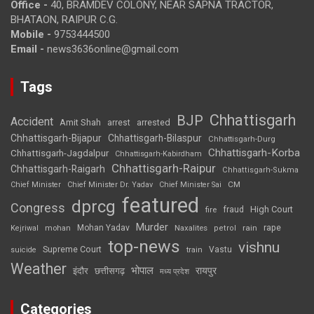
Office -
40, BRAMDEV COLONY, NEAR SAPNA TRACTOR,
BHATAON, RAIPUR C.G.
Mobile -
9753444500
Email -
news3636online@gmail.com
Tags
Chhattisgarh
BJP
Accident
Amit Shah
arrested
arrest
Chhattisgarh-Bijapur
Chhattisgarh-Bilaspur
Chhattisgarh-Durg
Chhattisgarh-Korba
Chhattisgarh-Jagdalpur
Chhattisgarh-Kabirdham
Chhattisgarh-Raipur
Chhattisgarh-Raigarh
Chhattisgarh-Sukma
CM
Chief Minister
Chief Minister Dr. Yadav
Chief Minister Sai
featured
dprcg
Congress
High Court
fire
fraud
Murder
rape
Mohan Yadav
Naxalites
rain
Kejriwal
mohan
petrol
top-news
vishnu
Supreme Court
Vastu
suicide
train
Weather
भोपाल
रायपुर
इंदौर
छत्तीसगढ़
मध्य प्रदेश
Categories