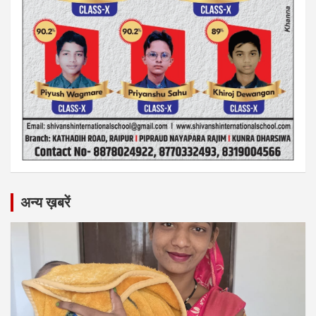
अन्य ख़बरें