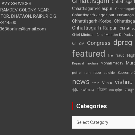
Chhattisgarh
Chhattisgar
LAVY SERVICES
Chhattisgarh-Bilaspur
Chhattisgar
BRAMDEV COLONY, NEAR
Chhattisgarh-Jagdalpur
Chhattisga
OR, BHATAON, RAIPUR C.G.
Chhattisgarh-Korba
Chhattisga
3444500
Chhattisgarh-Raipur
3636online@gmail.com
Chhattis
Chief Minister
Chief Minister Dr. Yadav
dprcg
Congress
CM
Sai
featured
High
fire
fraud
Mur
Mohan Yadav
Kejriwal
mohan
rape
Supreme 
rain
petrol
suicide
news
vishnu
Vastu
train
भोपाल
रायपुर
इंदौर
छत्तीसगढ़
मध्य प्रदेश
Categories
Categories