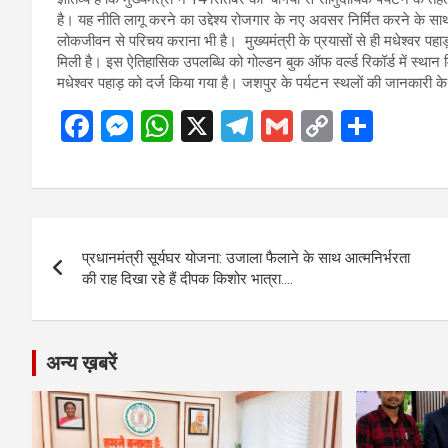
है। यह नीति लागू करने का उद्देश्य रोजगार के नए अवसर निर्मित करने के साथ 
लोकजीवन से परिचय कराना भी है। मुख्यमंत्री के प्रयासों से ही मधेश्वर पहाड़
मिली है। इस ऐतिहासिक उपलब्धि को गोल्डन बुक ऑफ वर्ल्ड रिकॉर्ड में स्थान मिल
मधेश्वर पहाड़ को दर्ज किया गया है। जशपुर के पर्यटन स्थलों की जानकारी क
F
M
W
X
T
G
C
S
a
es
h
el
m
o
h
ce
se
at
e
ail
py
ar
b
n
s
gr
Li
e
Post
o
g
A
a
n
प्रधानमंत्री सूर्यघर योजना: उजाला फैलाने के साथ आत्मनिर्भरता
navigation
o
er
p
m
k
की राह दिखा रहे हैं दीपक किशोर भात्रा….
k
p
अन्य ख़बरें