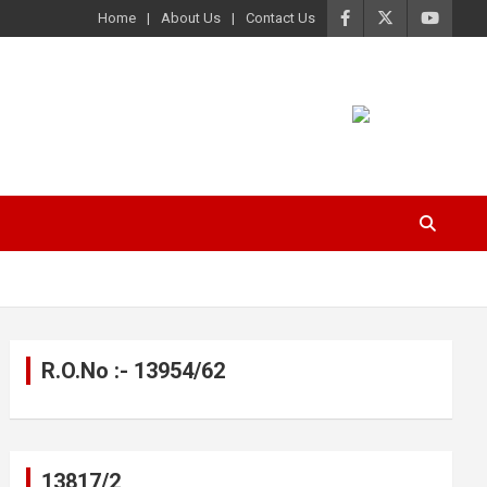
Home
About Us
Contact Us
R.O.No :- 13954/62
13817/2