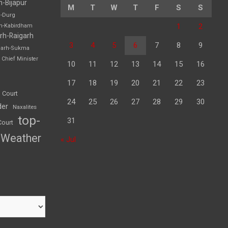
h-Bijapur
M
T
W
T
F
S
S
h-Durg
1
2
rh-Kabirdham
rh-Raigarh
3
4
5
6
7
8
9
garh-Sukma
Chief Minister
10
11
12
13
14
15
16
17
18
19
20
21
22
23
 Court
24
25
26
27
28
29
30
der
Naxalites
top-
31
Court
Weather
« Jul