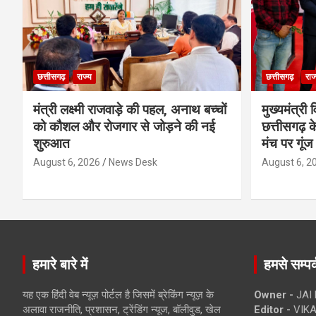
छत्तीसगढ़
राज्य
छत्तीसगढ़
राज
मंत्री लक्ष्मी राजवाड़े की पहल, अनाथ बच्चों
मुख्यमंत्री व
को कौशल और रोजगार से जोड़ने की नई
छत्तीसगढ़ के
शुरुआत
मंच पर गूंज
August 6, 2026
News Desk
August 6, 2
हमारे बारे में
हमसे सम्पर्
यह एक हिंदी वेब न्यूज़ पोर्टल है जिसमें ब्रेकिंग न्यूज़ के
Owner -
JAI
अलावा राजनीति, प्रशासन, ट्रेंडिंग न्यूज, बॉलीवुड, खेल
Editor -
VIKA