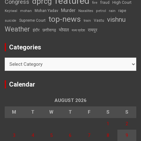
featured
dprcg
Congress
High Court
fire
fraud
Murder
rape
Mohan Yadav
Naxalites
rain
Kejriwal
mohan
petrol
top-news
vishnu
Supreme Court
Vastu
suicide
train
Weather
भोपाल
रायपुर
इंदौर
छत्तीसगढ़
मध्य प्रदेश
Categories
Categories
Calendar
AUGUST 2026
M
T
W
T
F
S
S
1
2
3
4
5
6
7
8
9