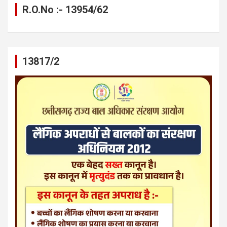
R.O.No :- 13954/62
13817/2