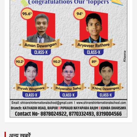
अन्य ख़बरें