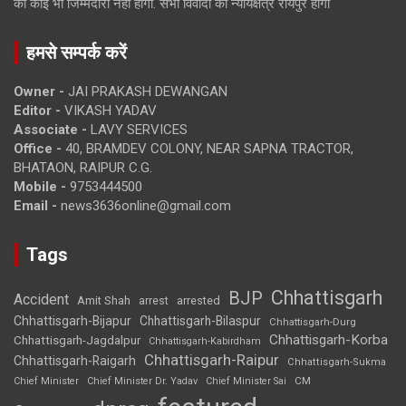
की कोई भी जिम्मेदारी नहीं होगी. सभी विवादों का न्यायक्षेत्र रायपुर होगा
हमसे सम्पर्क करें
Owner -
JAI PRAKASH DEWANGAN
Editor -
VIKASH YADAV
Associate -
LAVY SERVICES
Office -
40, BRAMDEV COLONY, NEAR SAPNA TRACTOR,
BHATAON, RAIPUR C.G.
Mobile -
9753444500
Email -
news3636online@gmail.com
Tags
Chhattisgarh
BJP
Accident
Amit Shah
arrested
arrest
Chhattisgarh-Bijapur
Chhattisgarh-Bilaspur
Chhattisgarh-Durg
Chhattisgarh-Korba
Chhattisgarh-Jagdalpur
Chhattisgarh-Kabirdham
Chhattisgarh-Raipur
Chhattisgarh-Raigarh
Chhattisgarh-Sukma
CM
Chief Minister
Chief Minister Dr. Yadav
Chief Minister Sai