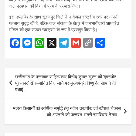
जल प्रबंधन की दिशा में प्रभावी प्रयास किए।
इस उपलब्धि के साथ सूरजपुर जिले ने न केवल राष्ट्रीय स्तर पर अपनी
पहचान सुदृढ़ की है, बल्कि जल संरक्षण के क्षेत्र में जनभागीदारी आधारित
मॉडल को एक सफल उदाहरण के रूप में प्रस्तुत किया है।
F
M
W
X
T
G
C
S
a
es
h
el
m
o
h
ce
se
at
e
ail
py
ar
b
n
s
gr
Li
e
Post
छत्तीसगढ़ के प्रख्यात साहित्यकार विनोद कुमार शुक्ल को ‘ज्ञानपीठ
o
g
A
a
n
navigation
पुरस्कार’ से सम्मानित किए जाने पर मुख्यमंत्री विष्णु देव साय ने दी
o
er
p
m
k
बधाई….
k
p
मत्स्य किसानों को आर्थिक समृद्धि हेतु नवीन तकनीक एवं कौशल विकास
को अपनाने की जरूरत: मंत्री रामविचार नेताम….