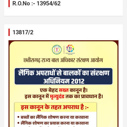
R.O.No :- 13954/62
13817/2