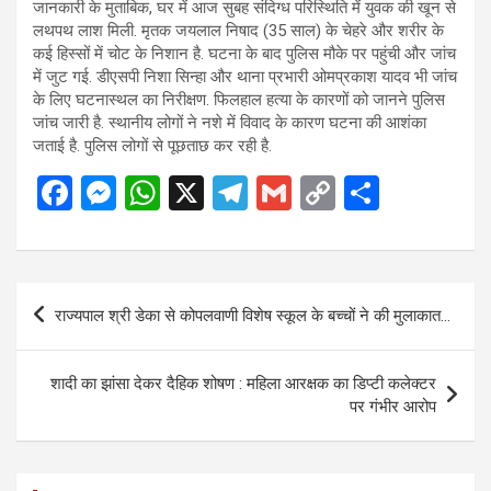
जानकारी के मुताबिक, घर में आज सुबह संदिग्ध परिस्थिति में युवक की खून से
लथपथ लाश मिली. मृतक जयलाल निषाद (35 साल) के चेहरे और शरीर के
कई हिस्सों में चोट के निशान है. घटना के बाद पुलिस मौके पर पहुंची और जांच
में जुट गई. डीएसपी निशा सिन्हा और थाना प्रभारी ओमप्रकाश यादव भी जांच
के लिए घटनास्थल का निरीक्षण. फिलहाल हत्या के कारणों को जानने पुलिस
जांच जारी है. स्थानीय लोगों ने नशे में विवाद के कारण घटना की आशंका
जताई है. पुलिस लोगों से पूछताछ कर रही है.
F
M
W
X
T
G
C
S
a
es
h
el
m
o
h
ce
se
at
e
ail
py
ar
b
n
s
gr
Li
e
Post
राज्यपाल श्री डेका से कोपलवाणी विशेष स्कूल के बच्चों ने की मुलाकात…
o
g
A
a
n
navigation
o
er
p
m
k
शादी का झांसा देकर दैहिक शोषण : महिला आरक्षक का डिप्टी कलेक्टर
k
p
पर गंभीर आरोप