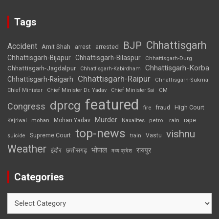
Tags
Chhattisgarh
BJP
Accident
Amit Shah
arrested
arrest
Chhattisgarh-Bijapur
Chhattisgarh-Bilaspur
Chhattisgarh-Durg
Chhattisgarh-Korba
Chhattisgarh-Jagdalpur
Chhattisgarh-Kabirdham
Chhattisgarh-Raipur
Chhattisgarh-Raigarh
Chhattisgarh-Sukma
CM
Chief Minister
Chief Minister Dr. Yadav
Chief Minister Sai
featured
dprcg
Congress
High Court
fire
fraud
Murder
rape
Mohan Yadav
Naxalites
rain
Kejriwal
mohan
petrol
top-news
vishnu
Supreme Court
Vastu
suicide
train
Weather
भोपाल
रायपुर
इंदौर
छत्तीसगढ़
मध्य प्रदेश
Categories
Categories