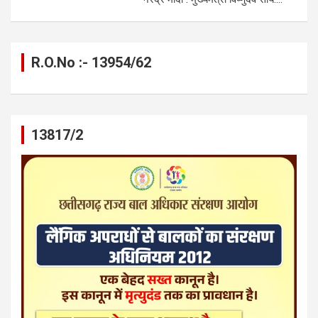
R.O.No :- 13954/62
13817/2