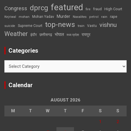
featured
dprcg
Congress
High Court
fire
fraud
Murder
rape
Mohan Yadav
Naxalites
rain
Kejriwal
mohan
petrol
top-news
vishnu
Supreme Court
Vastu
suicide
train
Weather
भोपाल
रायपुर
इंदौर
छत्तीसगढ़
मध्य प्रदेश
Categories
Categories
Calendar
AUGUST 2026
M
T
W
T
F
S
S
1
2