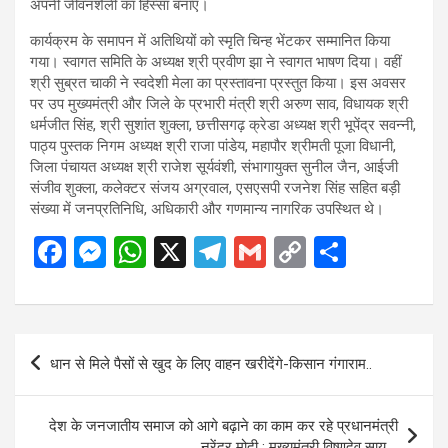
अपनी जीवनशैली का हिस्सा बनाएं।
कार्यक्रम के समापन में अतिथियों को स्मृति चिन्ह भेंटकर सम्मानित किया
गया। स्वागत समिति के अध्यक्ष श्री प्रवीण झा ने स्वागत भाषण दिया। वहीं
श्री सुब्रत चाकी ने स्वदेशी मेला का प्रस्तावना प्रस्तुत किया। इस अवसर
पर उप मुख्यमंत्री और जिले के प्रभारी मंत्री श्री अरुण साव, विधायक श्री
धर्मजीत सिंह, श्री सुशांत शुक्ला, छत्तीसगढ़ क्रेडा अध्यक्ष श्री भूपेंद्र सवन्नी,
पाठ्य पुस्तक निगम अध्यक्ष श्री राजा पांडेय, महापौर श्रीमती पूजा विधानी,
जिला पंचायत अध्यक्ष श्री राजेश सूर्यवंशी, संभागायुक्त सुनील जैन, आईजी
संजीव शुक्ला, कलेक्टर संजय अग्रवाल, एसएसपी रजनेश सिंह सहित बड़ी
संख्या में जनप्रतिनिधि, अधिकारी और गणमान्य नागरिक उपस्थित थे।
F
M
W
X
T
G
C
S
a
es
h
el
m
o
h
ce
se
at
e
ail
py
ar
b
n
s
gr
Li
e
Post
धान से मिले पैसों से खुद के लिए वाहन खरीदेंगे-किसान गंगाराम..
o
g
A
a
n
navigation
o
er
p
m
k
देश के जनजातीय समाज को आगे बढ़ाने का काम कर रहे प्रधानमंत्री
k
p
नरेंद्र मोदी : मुख्यमंत्री विष्णुदेव साय….