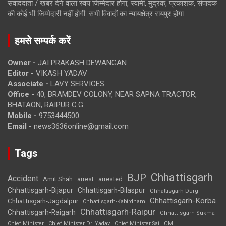
संवाददाता / खबर देने वाला स्वयं जिम्मेदार होगा, स्वामी, मुद्रक, प्रकाशक, संपादक
की कोई भी जिम्मेदारी नहीं होगी. सभी विवादों का न्यायक्षेत्र रायपुर होगा
हमसे सम्पर्क करें
Owner -
JAI PRAKASH DEWANGAN
Editor -
VIKASH YADAV
Associate -
LAVY SERVICES
Office -
40, BRAMDEV COLONY, NEAR SAPNA TRACTOR,
BHATAON, RAIPUR C.G.
Mobile -
9753444500
Email -
news3636online@gmail.com
Tags
Chhattisgarh
BJP
Accident
Amit Shah
arrested
arrest
Chhattisgarh-Bijapur
Chhattisgarh-Bilaspur
Chhattisgarh-Durg
Chhattisgarh-Korba
Chhattisgarh-Jagdalpur
Chhattisgarh-Kabirdham
Chhattisgarh-Raipur
Chhattisgarh-Raigarh
Chhattisgarh-Sukma
CM
Chief Minister
Chief Minister Dr. Yadav
Chief Minister Sai