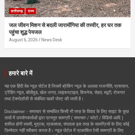
छत्तीसगढ़
राज्य
जल जीवन मिशन से बदली जारामोंगिया की तस्वीर, हर घर तक
पहुंचा शुद्ध पेयजल
August 6, 2026
News Desk
हमारे बारे में
यह एक हिंदी वेब न्यूज़ पोर्टल है जिसमें ब्रेकिंग न्यूज़ के अलावा राजनीति, प्रशासन,
ट्रेंडिंग न्यूज, बॉलीवुड, खेल जगत, लाइफस्टाइल, बिजनेस, सेहत, ब्यूटी, रोजगार
तथा टेक्नोलॉजी से संबंधित खबरें पोस्ट की जाती है।
Disclaimer - समाचार से सम्बंधित किसी भी तरह के विवाद के लिए साइट के कुछ
तत्वों में उपयोगकर्ताओं द्वारा प्रस्तुत सामग्री ( समाचार / फोटो / विडियो आदि )
शामिल होगी स्वामी, मुद्रक, प्रकाशक, संपादक इस तरह के सामग्रियों के लिए कोई
ज़िम्मेदार नहीं स्वीकार करता है। न्यूज़ पोर्टल में प्रकाशित ऐसी सामग्री के लिए