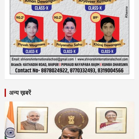
अन्य ख़बरें