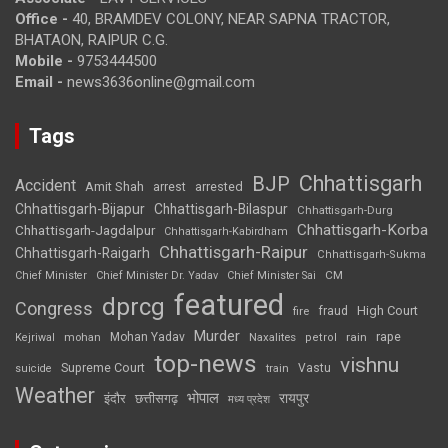
Office -
40, BRAMDEV COLONY, NEAR SAPNA TRACTOR,
BHATAON, RAIPUR C.G.
Mobile -
9753444500
Email -
news3636online@gmail.com
Tags
Chhattisgarh
BJP
Accident
Amit Shah
arrested
arrest
Chhattisgarh-Bijapur
Chhattisgarh-Bilaspur
Chhattisgarh-Durg
Chhattisgarh-Korba
Chhattisgarh-Jagdalpur
Chhattisgarh-Kabirdham
Chhattisgarh-Raipur
Chhattisgarh-Raigarh
Chhattisgarh-Sukma
CM
Chief Minister
Chief Minister Dr. Yadav
Chief Minister Sai
featured
dprcg
Congress
High Court
fire
fraud
Murder
rape
Mohan Yadav
Naxalites
rain
Kejriwal
mohan
petrol
top-news
vishnu
Supreme Court
Vastu
suicide
train
Weather
भोपाल
रायपुर
इंदौर
छत्तीसगढ़
मध्य प्रदेश