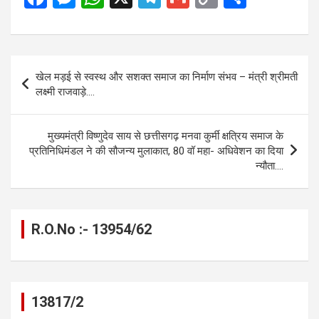
a
es
h
el
m
o
h
ce
se
at
e
ail
py
ar
b
n
s
gr
Li
e
Post
खेल मड़ई से स्वस्थ और सशक्त समाज का निर्माण संभव – मंत्री श्रीमती
o
g
A
a
n
navigation
लक्ष्मी राजवाड़े….
o
er
p
m
k
k
p
मुख्यमंत्री विष्णुदेव साय से छत्तीसगढ़ मनवा कुर्मी क्षत्रिय समाज के
प्रतिनिधिमंडल ने की सौजन्य मुलाकात, 80 वॉ महा- अधिवेशन का दिया
न्यौता….
R.O.No :- 13954/62
13817/2