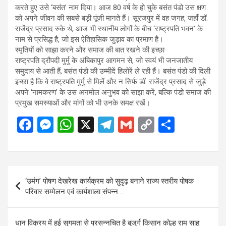
करते हुए उसे ‘बसंत’ नाम दिया। आज 80 वर्ष के हो चुके बसंत पंडो उस क्षण
को अपने जीवन की सबसे बड़ी पूंजी मानते हैं। सूरजपुर में वह जगह, जहाँ डॉ.
राजेंद्र प्रसाद रुके थे, आज भी स्थानीय लोगों के बीच ‘राष्ट्रपति भवन’ के
नाम से प्रसिद्ध है, जो इस ऐतिहासिक जुड़ाव का प्रमाण है।
स्मृतियों को साझा करने और समाज की बात रखने की इच्छा
राष्ट्रपति द्रौपदी मुर्मु के अंबिकापुर आगमन से, जो स्वयं भी जनजातीय
समुदाय से आती हैं, बसंत पंडो की उम्मीदें हिलोरें ले रही हैं। बसंत पंडो की दिली
इच्छा है कि वे राष्ट्रपति मुर्मु से मिलें और न सिर्फ डॉ. राजेंद्र प्रसाद से जुड़े
अपने ‘नामकरण’ के उस अनमोल अनुभव को साझा करें, बल्कि पंडो समाज की
प्रमुख समस्याओं और मांगों को भी उनके समक्ष रखें।
F
M
W
X
T
G
C
S
a
es
h
el
m
o
h
ce
se
at
e
ail
py
ar
b
n
s
gr
Li
e
Post
‘उमंग’ पोषण देखरेख कार्यक्रम को सुदृढ़ बनाने राज्य स्तरीय पोषक
o
g
A
a
n
navigation
परिवार सम्मेलन एवं कार्यशाला संपन्न….
o
er
p
m
k
k
p
धान विक्रय में हुई सुगमता से प्रसन्नचित है बुजुर्ग किसान कोल्हु राम साहू: