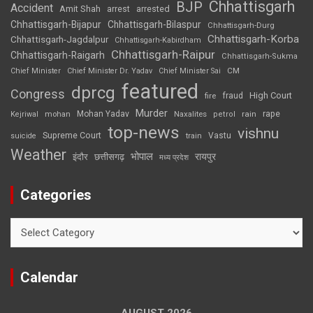
Chhattisgarh
BJP
Accident
Amit Shah
arrested
arrest
Chhattisgarh-Bijapur
Chhattisgarh-Bilaspur
Chhattisgarh-Durg
Chhattisgarh-Korba
Chhattisgarh-Jagdalpur
Chhattisgarh-Kabirdham
Chhattisgarh-Raipur
Chhattisgarh-Raigarh
Chhattisgarh-Sukma
CM
Chief Minister
Chief Minister Dr. Yadav
Chief Minister Sai
featured
dprcg
Congress
High Court
fire
fraud
Murder
rape
Mohan Yadav
Naxalites
rain
Kejriwal
mohan
petrol
top-news
vishnu
Supreme Court
Vastu
suicide
train
Weather
भोपाल
रायपुर
इंदौर
छत्तीसगढ़
मध्य प्रदेश
Categories
Categories
Calendar