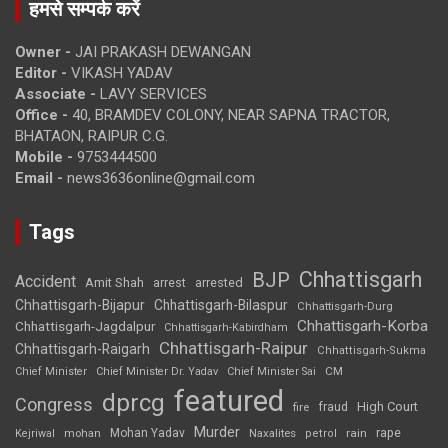
हमसे सम्पर्क करें
Owner -
JAI PRAKASH DEWANGAN
Editor -
VIKASH YADAV
Associate -
LAVY SERVICES
Office -
40, BRAMDEV COLONY, NEAR SAPNA TRACTOR,
BHATAON, RAIPUR C.G.
Mobile -
9753444500
Email -
news3636online@gmail.com
Tags
Chhattisgarh
BJP
Accident
Amit Shah
arrested
arrest
Chhattisgarh-Bijapur
Chhattisgarh-Bilaspur
Chhattisgarh-Durg
Chhattisgarh-Korba
Chhattisgarh-Jagdalpur
Chhattisgarh-Kabirdham
Chhattisgarh-Raipur
Chhattisgarh-Raigarh
Chhattisgarh-Sukma
CM
Chief Minister
Chief Minister Dr. Yadav
Chief Minister Sai
featured
dprcg
Congress
High Court
fire
fraud
Murder
rape
Mohan Yadav
Naxalites
rain
Kejriwal
mohan
petrol