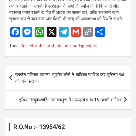
अवधि बढ़ाई जा सकती है.प्रशासन ने लोगों से अपील की है कि शांति और
व्यवस्था बनाए रखने के हित में आदेश का पालन करें, ताकि सरकारी कार्य
सुचारू रूप से चल सकें और किसी भी तरह की अव्यवस्था की स्थिति न बने.
F
M
W
X
T
G
C
S
a
es
h
el
m
o
h
Tags:
Collectorate.
,
protests and loudspeakers
ce
se
at
e
ail
py
ar
b
n
s
gr
Li
e
o
g
A
a
n
Post
उज्जैन मस्जिद मामला: सुप्रीम कोर्ट ने याचिका खारिज कर मुस्लिम पक्ष
o
er
p
m
k
navigation
को दिया झटका
k
p
इंडिया मैन्युफैक्चरिंग-शो बेंगलुरू में मध्यप्रदेश के 16 उद्यमी शामिल
R.O.No :- 13954/62