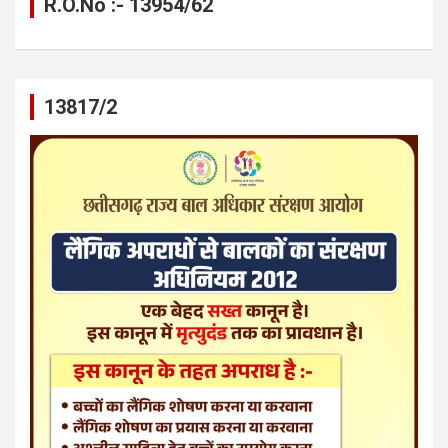
R.O.No :- 13954/62
13817/2