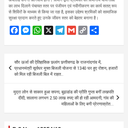
का लाभ दिलाने पंचायत स्तर पर पंजीयन एवं नवीनीकरण का कार्य सतत् रूप
से शिविरों के माध्यम से किया जा रहा है, इसका उद्देश्य श्रमिकों को सामाजिक
सुरक्षा प्रदान करते हुए उनके जीवन स्तर को बेहतर बनाना है।
F
M
W
X
T
G
C
S
a
es
h
el
m
o
h
ce
se
at
e
ail
py
ar
b
n
s
gr
Li
e
Post
सौर ऊर्जा की ऐतिहासिक छलांग छत्तीसगढ के राजनांदगांव में,
o
g
A
a
n
navigation
प्रधानमंत्री सूर्यघर मुफ्त बिजली योजना से 1340 घर हुए रोशन, हजारों
o
er
p
m
k
को मिल रही बिजली बिल में राहत…
k
p
मुद्रा लोन से साकार हुआ सपना, बुढाडांड की प्रीति गुप्ता बनीं लखपति
दीदी, सालाना लगभग 2.50 लाख रुपए की हो रही आमदनी, गांव की
महिलाओं के लिए बनी प्रेरणास्रोत….