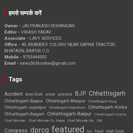
हमसे सम्पर्क करें
Owner -
JAI PRAKASH DEWANGAN
Editor -
VIKASH YADAV
Associate -
LAVY SERVICES
Office -
40, BRAMDEV COLONY, NEAR SAPNA TRACTOR,
BHATAON, RAIPUR C.G.
Mobile -
9753444500
Email -
news3636online@gmail.com
Tags
Chhattisgarh
BJP
Accident
Amit Shah
arrested
arrest
Chhattisgarh-Bijapur
Chhattisgarh-Bilaspur
Chhattisgarh-Durg
Chhattisgarh-Korba
Chhattisgarh-Jagdalpur
Chhattisgarh-Kabirdham
Chhattisgarh-Raipur
Chhattisgarh-Raigarh
Chhattisgarh-Sukma
CM
Chief Minister
Chief Minister Dr. Yadav
Chief Minister Sai
featured
dprcg
Congress
High Court
fire
fraud