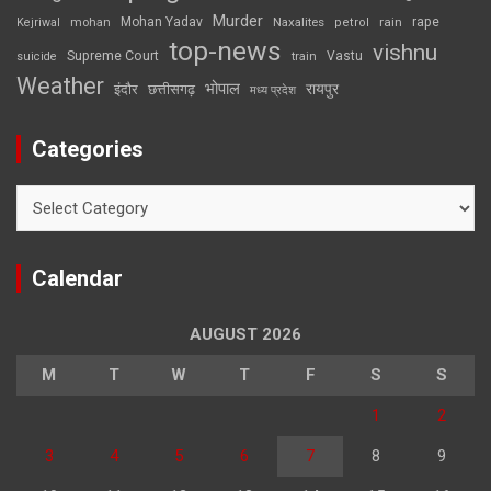
Murder
rape
Mohan Yadav
Naxalites
rain
Kejriwal
mohan
petrol
top-news
vishnu
Supreme Court
Vastu
suicide
train
Weather
भोपाल
रायपुर
इंदौर
छत्तीसगढ़
मध्य प्रदेश
Categories
Categories
Calendar
AUGUST 2026
M
T
W
T
F
S
S
1
2
3
4
5
6
7
8
9