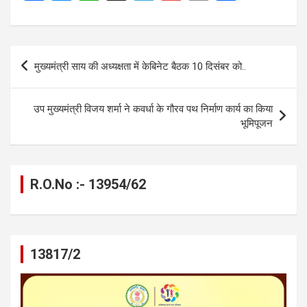
a
es
h
el
m
o
h
ce
se
at
e
ail
py
ar
b
n
s
gr
Li
e
Post
मुख्यमंत्री साय की अध्यक्षता में केबिनेट बैठक 10 दिसंबर को..
o
g
A
a
n
navigation
o
er
p
m
k
उप मुख्यमंत्री विजय शर्मा ने कवर्धा के गौरव पथ निर्माण कार्य का किया
k
p
भूमिपूजन
R.O.No :- 13954/62
13817/2