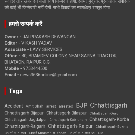
संवाददाता / खबर देने वाला स्वयं जिम्मेदार होगा, स्वामी, मुद्रक, प्रकाशक, संपादक
की कोई भी जिम्मेदारी नहीं होगी. सभी विवादों का न्यायक्षेत्र रायपुर होगा
हमसे सम्पर्क करें
Owner -
JAI PRAKASH DEWANGAN
Editor -
VIKASH YADAV
Associate -
LAVY SERVICES
Office -
40, BRAMDEV COLONY, NEAR SAPNA TRACTOR,
BHATAON, RAIPUR C.G.
Mobile -
9753444500
Email -
news3636online@gmail.com
Tags
Chhattisgarh
BJP
Accident
Amit Shah
arrested
arrest
Chhattisgarh-Bijapur
Chhattisgarh-Bilaspur
Chhattisgarh-Durg
Chhattisgarh-Korba
Chhattisgarh-Jagdalpur
Chhattisgarh-Kabirdham
Chhattisgarh-Raipur
Chhattisgarh-Raigarh
Chhattisgarh-Sukma
CM
Chief Minister
Chief Minister Dr. Yadav
Chief Minister Sai