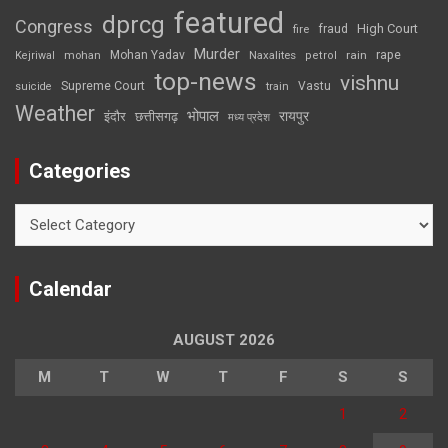
featured
dprcg
Congress
High Court
fire
fraud
Murder
rape
Mohan Yadav
Naxalites
rain
Kejriwal
mohan
petrol
top-news
vishnu
Supreme Court
Vastu
suicide
train
Weather
भोपाल
रायपुर
इंदौर
छत्तीसगढ़
मध्य प्रदेश
Categories
Categories
Calendar
AUGUST 2026
M
T
W
T
F
S
S
1
2