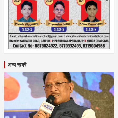
अन्य ख़बरें