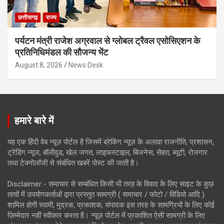
छत्तीसगढ़
राज्य
पर्यटन मंत्री राजेश अग्रवाल से ग्लोबल ट्रैवल एसोसिएशन के
प्रतिनिधिमंडल की सौजन्य भेंट
August 8, 2026
News Desk
हमारे बारे में
यह एक हिंदी वेब न्यूज़ पोर्टल है जिसमें ब्रेकिंग न्यूज़ के अलावा राजनीति, प्रशासन,
ट्रेंडिंग न्यूज, बॉलीवुड, खेल जगत, लाइफस्टाइल, बिजनेस, सेहत, ब्यूटी, रोजगार
तथा टेक्नोलॉजी से संबंधित खबरें पोस्ट की जाती है।
Disclaimer - समाचार से सम्बंधित किसी भी तरह के विवाद के लिए साइट के कुछ
तत्वों में उपयोगकर्ताओं द्वारा प्रस्तुत सामग्री ( समाचार / फोटो / विडियो आदि )
शामिल होगी स्वामी, मुद्रक, प्रकाशक, संपादक इस तरह के सामग्रियों के लिए कोई
ज़िम्मेदार नहीं स्वीकार करता है। न्यूज़ पोर्टल में प्रकाशित ऐसी सामग्री के लिए