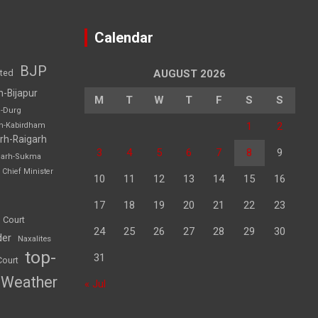
Calendar
BJP
sted
AUGUST 2026
h-Bijapur
M
T
W
T
F
S
S
h-Durg
1
2
rh-Kabirdham
rh-Raigarh
3
4
5
6
7
8
9
garh-Sukma
Chief Minister
10
11
12
13
14
15
16
17
18
19
20
21
22
23
 Court
24
25
26
27
28
29
30
der
Naxalites
top-
31
Court
Weather
« Jul