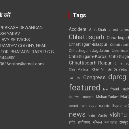
क करें
Tags
 PRAKASH DEWANGAN
Accident
Amit Shah
arre
arrest
SH YADAV
Chhattisgarh
Chhattisgar
LAVY SERVICES
Chhattisgarh-Bilaspur
Chhattisgar
BRAMDEV COLONY, NEAR
Chhattisgarh-Jagdalpur
Chhattisga
OR, BHATAON, RAIPUR C.G.
Chhattisgarh-Korba
Chhattisga
3444500
Chhattisgarh-Raipur
3636online@gmail.com
Chhattis
Chief Minister
Chief Minister Dr. Yadav
dprcg
Congress
CM
Sai
featured
High
fire
fraud
Mur
Mohan Yadav
Kejriwal
mohan
rape
Supreme 
rain
petrol
suicide
news
vishnu
Vastu
train
भोपाल
रायपुर
इंदौर
छत्तीसगढ़
मध्य प्रदेश