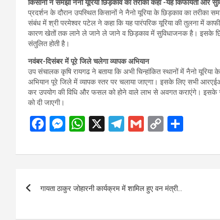
किसानों ने समझा नैनो यूरिया छिड़काव का तरीका कहा -यह किफायती और 
प्रदर्शन के दौरान उपस्थित किसानों ने नैनो यूरिया के छिड़काव का तरीका सम
संबंध में श्री परमेश्वर पटेल ने कहा कि यह पारंपरिक यूरिया की तुलना में काफी
कारण खेतों तक लाने ले जाने ले जाने व छिड़काव में सुविधाजनक है। इसके 
संतुलित होती है।
नवंबर-दिसंबर में पूरे जिले चलेगा व्यापक अभियान
उप संचालक कृषि रायगढ ने बताया कि अभी चिन्हांकित स्थानों में नैनो यूरिया
अभियान पूरे जिले में व्यापक स्तर पर चलाया जाएगा। इसके लिए सभी आरएईओ अपने
कर उपयोग की विधि और फसल को होने वाले लाभ से अवगत कराएंगे। इसके सा
को दी जाएगी।
F
M
W
X
T
G
C
S
a
es
h
el
m
o
h
ce
se
at
e
ail
py
ar
b
n
s
gr
Li
e
Post
o
g
A
a
n
गायता ठाकुर जोहारनी कार्यक्रम में शामिल हुए वन मंत्री…
navigation
o
er
p
m
k
k
p