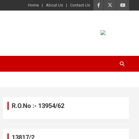
Home
About Us
Contact Us
R.O.No :- 13954/62
13817/2