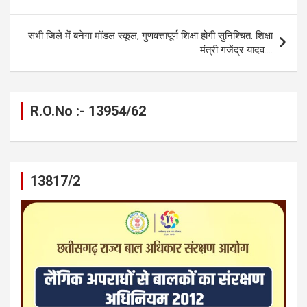
o
g
A
a
n
navigation
o
er
p
m
k
सभी जिले में बनेगा मॉडल स्कूल, गुणवत्तापूर्ण शिक्षा होगी सुनिश्चित: शिक्षा
k
p
मंत्री गजेंद्र यादव….
R.O.No :- 13954/62
13817/2