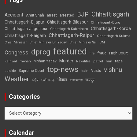
Chhattisgarh
BJP
Accident
Amit Shah
arrested
arrest
Chhattisgarh-Bijapur
Chhattisgarh-Bilaspur
Chhattisgarh-Durg
Chhattisgarh-Korba
Chhattisgarh-Jagdalpur
Chhattisgarh-Kabirdham
Chhattisgarh-Raipur
Chhattisgarh-Raigarh
Chhattisgarh-Sukma
CM
Chief Minister
Chief Minister Dr. Yadav
Chief Minister Sai
featured
dprcg
Congress
High Court
fire
fraud
Murder
rape
Mohan Yadav
Naxalites
rain
Kejriwal
mohan
petrol
top-news
vishnu
Supreme Court
Vastu
suicide
train
Weather
भोपाल
रायपुर
इंदौर
छत्तीसगढ़
मध्य प्रदेश
Categories
Categories
Calendar