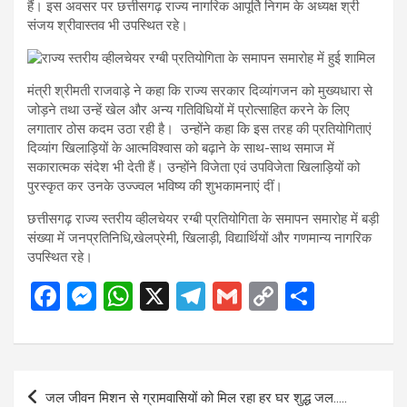
हैं। इस अवसर पर छत्तीसगढ़ राज्य नागरिक आपूर्ति निगम के अध्यक्ष श्री
संजय श्रीवास्तव भी उपस्थित रहे।
मंत्री श्रीमती राजवाड़े ने कहा कि राज्य सरकार दिव्यांगजन को मुख्यधारा से
जोड़ने तथा उन्हें खेल और अन्य गतिविधियों में प्रोत्साहित करने के लिए
लगातार ठोस कदम उठा रही है। उन्होंने कहा कि इस तरह की प्रतियोगिताएं
दिव्यांग खिलाड़ियों के आत्मविश्वास को बढ़ाने के साथ-साथ समाज में
सकारात्मक संदेश भी देती हैं। उन्होंने विजेता एवं उपविजेता खिलाड़ियों को
पुरस्कृत कर उनके उज्ज्वल भविष्य की शुभकामनाएं दीं।
छत्तीसगढ़ राज्य स्तरीय व्हीलचेयर रग्बी प्रतियोगिता के समापन समारोह में बड़ी
संख्या में जनप्रतिनिधि,खेलप्रेमी, खिलाड़ी, विद्यार्थियों और गणमान्य नागरिक
उपस्थित रहे।
F
M
W
X
T
G
C
S
a
es
h
el
m
o
h
ce
se
at
e
ail
py
ar
b
n
s
gr
Li
e
Post
जल जीवन मिशन से ग्रामवासियों को मिल रहा हर घर शुद्ध जल…..